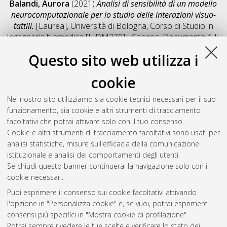
Balandi, Aurora
(2021)
Analisi di sensibilità di un modello
neurocomputazionale per lo studio delle interazioni visuo-
tattili.
[Laurea], Università di Bologna, Corso di Studio in
Ingegneria biomedica [L-DM270] - Cesena
, Documento full-
text non disponibile
Questo sito web utilizza i
Salva citazione
Condividi
Il full-text non è disponibile per scelta dell'autore. (
Contatta
cookie
l'autore
)
Abstract
Nel nostro sito utilizziamo sia cookie tecnici necessari per il suo
funzionamento, sia cookie e altri strumenti di tracciamento
facoltativi che potrai attivare solo con il tuo consenso.
Altri metadati
Cookie e altri strumenti di tracciamento facoltativi sono usati per
analisi statistiche, misure sull'efficacia della comunicazione
Gestione del documento:
istituzionale e analisi dei comportamenti degli utenti.
Se chiudi questo banner continuerai la navigazione solo con i
cookie necessari.
Puoi esprimere il consenso sui cookie facoltativi attivando
Atom
l'opzione in "Personalizza cookie" e, se vuoi, potrai esprimere
Rss 1.0
consensi più specifici in "Mostra cookie di profilazione".
Potrai sempre rivedere le tue scelte e verificare lo stato dei