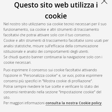
Questo sito web utilizza i
Salva citazione
Condividi
Il full-text non è disponibile per scelta dell'autore. (
Contatta
cookie
l'autore
)
Abstract
Nel nostro sito utilizziamo sia cookie tecnici necessari per il suo
funzionamento, sia cookie e altri strumenti di tracciamento
facoltativi che potrai attivare solo con il tuo consenso.
Altri metadati
Cookie e altri strumenti di tracciamento facoltativi sono usati per
analisi statistiche, misure sull'efficacia della comunicazione
Gestione del documento:
istituzionale e analisi dei comportamenti degli utenti.
Se chiudi questo banner continuerai la navigazione solo con i
cookie necessari.
Puoi esprimere il consenso sui cookie facoltativi attivando
Atom
l'opzione in "Personalizza cookie" e, se vuoi, potrai esprimere
Rss 1.0
consensi più specifici in "Mostra cookie di profilazione".
Potrai sempre rivedere le tue scelte e verificare lo stato dei
Rss 2.0
consensi rientrando nella sezione "Impostazione cookie" del
sito.
Per maggiori informazioni
consulta la nostra Cookie policy
.
AMS Laurea
Servizio implementato e gestito da
AlmaDL