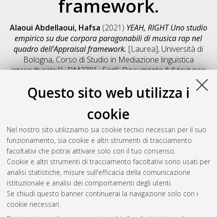
framework.
Alaoui Abdellaoui, Hafsa
(2021)
YEAH, RIGHT Uno studio
empirico su due corpora paragonabili di musica rap nel
quadro dell'Appraisal framework.
[Laurea], Università di
Bologna, Corso di Studio in
Mediazione linguistica
interculturale [L-DM270] - Forli'
, Documento full-text non
disponibile
Questo sito web utilizza i
Salva citazione
Condividi
Il full-text non è disponibile per scelta dell'autore. (
Contatta
cookie
l'autore
)
Abstract
Nel nostro sito utilizziamo sia cookie tecnici necessari per il suo
funzionamento, sia cookie e altri strumenti di tracciamento
facoltativi che potrai attivare solo con il tuo consenso.
Altri metadati
Cookie e altri strumenti di tracciamento facoltativi sono usati per
analisi statistiche, misure sull'efficacia della comunicazione
Gestione del documento:
istituzionale e analisi dei comportamenti degli utenti.
Se chiudi questo banner continuerai la navigazione solo con i
cookie necessari.