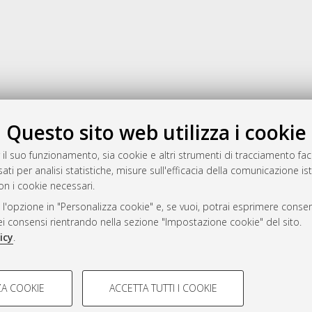
Gestione del documento:
Questo sito web utilizza i cookie
 il suo funzionamento, sia cookie e altri strumenti di tracciamento faco
ati per analisi statistiche, misure sull'efficacia della comunicazione is
a
on i cookie necessari.
mplementato e gestito da
AlmaDL
 l'opzione in "Personalizza cookie" e, se vuoi, potrai esprimere consens
ni Cookie
dei consensi rientrando nella sezione "Impostazione cookie" del sito.
 sulla privacy
icy
.
d’uso del sito
COOKIE TECNICI - NECES
A COOKIE
ACCETTA TUTTI I COOKIE
lla navigazione degli utenti, creare
Si tratta di cookie tecnici utilizzati
i Bologna, 2007-2026.