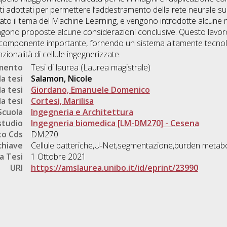
ti adottati per permettere l’addestramento della rete neurale su e
ntato il tema del Machine Learning, e vengono introdotte alcune 
vengono proposte alcune considerazioni conclusive. Questo lavor
omponente importante, fornendo un sistema altamente tecnologi
zionalità di cellule ingegnerizzate.
umento
Tesi di laurea (Laurea magistrale)
a tesi
Salamon, Nicole
a tesi
Giordano, Emanuele Domenico
a tesi
Cortesi, Marilisa
Scuola
Ingegneria e Architettura
studio
Ingegneria biomedica [LM-DM270] - Cesena
o Cds
DM270
chiave
Cellule batteriche,U-Net,segmentazione,burden metabo
a Tesi
1 Ottobre 2021
URI
https://amslaurea.unibo.it/id/eprint/23990