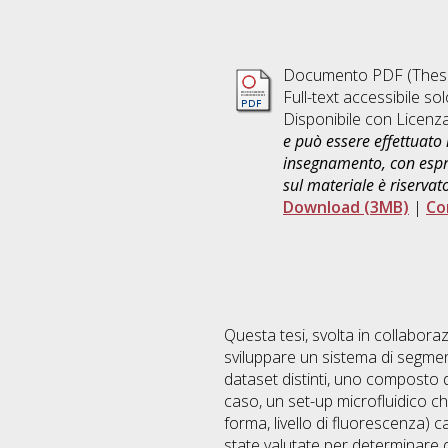
Documento PDF (Thesi
Full-text accessibile sol
Disponibile con Licenz
e può essere effettuato 
insegnamento, con espre
sul materiale è riservat
Download (3MB)
|
Co
Questa tesi, svolta in collabora
sviluppare un sistema di segme
dataset distinti, uno composto d
caso, un set-up microfluidico c
forma, livello di fluorescenza) 
state valutate per determinare 