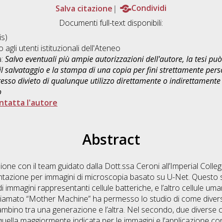
Salva citazione
Condividi
Documenti full-text disponibili:
s)
o agli utenti istituzionali dell'Ateneo
a:
Salvo eventuali più ampie autorizzazioni dell'autore, la tesi p
il salvataggio e la stampa di una copia per fini strettamente person
sso divieto di qualunque utilizzo direttamente o indirettamente 
o
ntatta l'autore
Abstract
zione con il team guidato dalla Dott.ssa Ceroni all’Imperial Colle
ntazione per immagini di microscopia basato su U-Net. Questo 
i immagini rappresentanti cellule batteriche, e l’altro cellule u
hiamato “Mother Machine” ha permesso lo studio di come diverse c
cambino tra una generazione e l’altra. Nel secondo, due diverse c
quella maggiormente indicata per le immagini e l’applicazione c