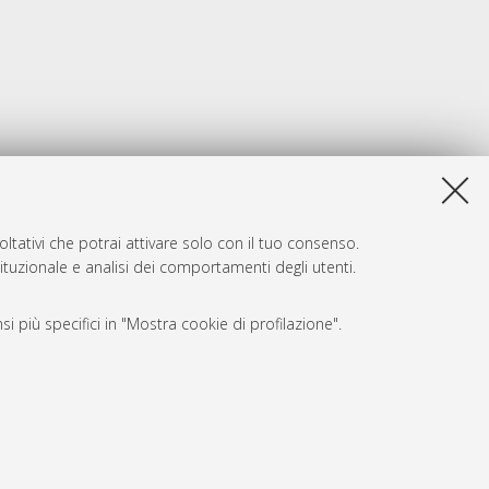
ltativi che potrai attivare solo con il tuo consenso.
tituzionale e analisi dei comportamenti degli utenti.
i più specifici in "Mostra cookie di profilazione".
SARI
, a titolo esemplificativo, per il corretto funzionamento del sito,