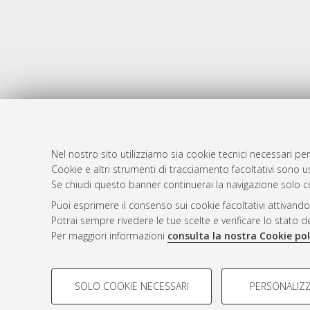
Nel nostro sito utilizziamo sia cookie tecnici necessari per
Cookie e altri strumenti di tracciamento facoltativi sono us
AMS Laure
Atom
Se chiudi questo banner continuerai la navigazione solo c
Servizio i
Rss 1.0
Puoi esprimere il consenso sui cookie facoltativi attivando
Impostazio
Potrai sempre rivedere le tue scelte e verificare lo stato 
Rss 2.0
Informativa
Per maggiori informazioni
consulta la nostra Cookie pol
Condizioni 
COOKIE DI PROFILAZIONE - FACOLTATIVI
SOLO COOKIE NECESSARI
PERSONALIZZ
Si tratta di cookie utilizzati per analizzare le caratteristiche de
© ALMA MATER STUDIORUM - Università d