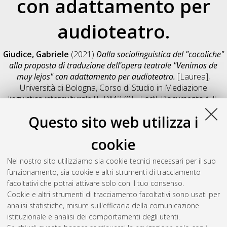
con adattamento per
audioteatro.
Giudice, Gabriele
(2021)
Dalla sociolinguistica del "cocoliche"
alla proposta di traduzione dell'opera teatrale "Venimos de
muy lejos" con adattamento per audioteatro.
[Laurea],
Università di Bologna, Corso di Studio in
Mediazione
linguistica interculturale [L-DM270] - Forli'
, Documento full-
text non disponibile
Questo sito web utilizza i
Salva citazione
Condividi
Il full-text non è disponibile per scelta dell'autore. (
Contatta
cookie
l'autore
)
Abstract
Nel nostro sito utilizziamo sia cookie tecnici necessari per il suo
funzionamento, sia cookie e altri strumenti di tracciamento
facoltativi che potrai attivare solo con il tuo consenso.
Altri metadati
Cookie e altri strumenti di tracciamento facoltativi sono usati per
analisi statistiche, misure sull'efficacia della comunicazione
Gestione del documento:
istituzionale e analisi dei comportamenti degli utenti.