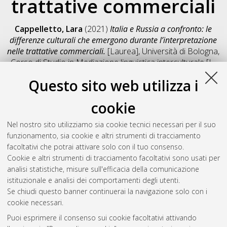
trattative commerciali
Cappelletto, Lara
(2021)
Italia e Russia a confronto: le
differenze culturali che emergono durante l’interpretazione
nelle trattative commerciali.
[Laurea], Università di Bologna,
Corso di Studio in
Mediazione linguistica interculturale [L-
DM270] - Forli'
, Documento full-text non disponibile
Questo sito web utilizza i
Salva citazione
Condividi
Il full-text non è disponibile per scelta dell'autore. (
Contatta
cookie
l'autore
)
Abstract
Nel nostro sito utilizziamo sia cookie tecnici necessari per il suo
funzionamento, sia cookie e altri strumenti di tracciamento
facoltativi che potrai attivare solo con il tuo consenso.
Altri metadati
Cookie e altri strumenti di tracciamento facoltativi sono usati per
analisi statistiche, misure sull'efficacia della comunicazione
Gestione del documento:
istituzionale e analisi dei comportamenti degli utenti.
Se chiudi questo banner continuerai la navigazione solo con i
cookie necessari.
Puoi esprimere il consenso sui cookie facoltativi attivando
Atom