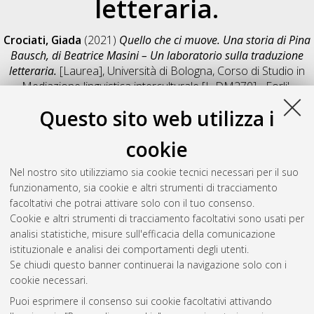
letteraria.
Crociati, Giada
(2021)
Quello che ci muove. Una storia di Pina
Bausch, di Beatrice Masini – Un laboratorio sulla traduzione
letteraria.
[Laurea], Università di Bologna, Corso di Studio in
Mediazione linguistica interculturale [L-DM270] - Forli'
,
Documento full-text non disponibile
Questo sito web utilizza i
Salva citazione
Condividi
Il full-text non è disponibile per scelta dell'autore. (
Contatta
cookie
l'autore
)
Abstract
Nel nostro sito utilizziamo sia cookie tecnici necessari per il suo
funzionamento, sia cookie e altri strumenti di tracciamento
facoltativi che potrai attivare solo con il tuo consenso.
Altri metadati
Cookie e altri strumenti di tracciamento facoltativi sono usati per
analisi statistiche, misure sull'efficacia della comunicazione
Gestione del documento:
istituzionale e analisi dei comportamenti degli utenti.
Se chiudi questo banner continuerai la navigazione solo con i
cookie necessari.
Puoi esprimere il consenso sui cookie facoltativi attivando
Atom