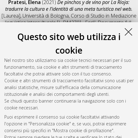
Pratesi, Elena
(2021)
De pinchos y de vino por La Rioja:
tradurre la cultura e l’identità di una meta turistica nel web.
[Laurea], Università di Bologna, Corso di Studio in
Mediazione
linguistica interculturale [L-DM270] - Forli'
, Documento full-
text non disponibile
Questo sito web utilizza i
Salva citazione
Condividi
Il full-text non è disponibile per scelta dell'autore. (
Contatta
cookie
l'autore
)
Abstract
Nel nostro sito utilizziamo sia cookie tecnici necessari per il suo
funzionamento, sia cookie e altri strumenti di tracciamento
facoltativi che potrai attivare solo con il tuo consenso.
Altri metadati
Cookie e altri strumenti di tracciamento facoltativi sono usati per
analisi statistiche, misure sull'efficacia della comunicazione
Gestione del documento:
istituzionale e analisi dei comportamenti degli utenti.
Se chiudi questo banner continuerai la navigazione solo con i
cookie necessari.
Puoi esprimere il consenso sui cookie facoltativi attivando
Atom
l'opzione in "Personalizza cookie" e, se vuoi, potrai esprimere
Rss 1.0
consensi più specifici in "Mostra cookie di profilazione".
Potrai sempre rivedere le tue scelte e verificare lo stato dei