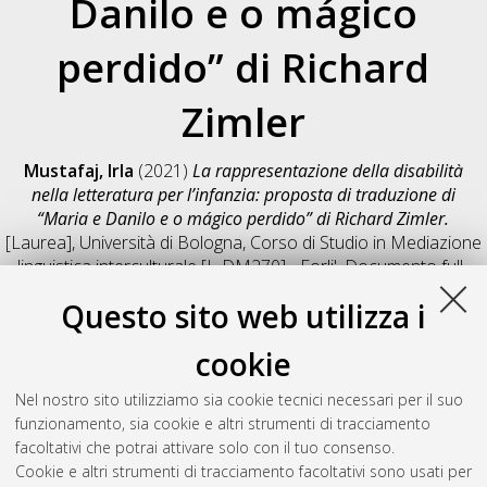
Danilo e o mágico
perdido” di Richard
Zimler
Mustafaj, Irla
(2021)
La rappresentazione della disabilità
nella letteratura per l’infanzia: proposta di traduzione di
“Maria e Danilo e o mágico perdido” di Richard Zimler.
[Laurea], Università di Bologna, Corso di Studio in
Mediazione
linguistica interculturale [L-DM270] - Forli'
, Documento full-
text non disponibile
Questo sito web utilizza i
Salva citazione
Condividi
Il full-text non è disponibile per scelta dell'autore. (
Contatta
cookie
l'autore
)
Abstract
Nel nostro sito utilizziamo sia cookie tecnici necessari per il suo
funzionamento, sia cookie e altri strumenti di tracciamento
facoltativi che potrai attivare solo con il tuo consenso.
Altri metadati
Cookie e altri strumenti di tracciamento facoltativi sono usati per