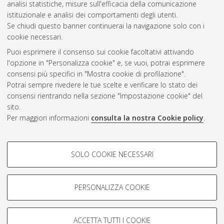
analisi statistiche, misure sull'efficacia della comunicazione
Gestione del documento:
istituzionale e analisi dei comportamenti degli utenti.
Se chiudi questo banner continuerai la navigazione solo con i
cookie necessari.
Puoi esprimere il consenso sui cookie facoltativi attivando
Atom
l'opzione in "Personalizza cookie" e, se vuoi, potrai esprimere
Rss 1.0
consensi più specifici in "Mostra cookie di profilazione".
Potrai sempre rivedere le tue scelte e verificare lo stato dei
Rss 2.0
consensi rientrando nella sezione "Impostazione cookie" del
sito.
Per maggiori informazioni
consulta la nostra Cookie policy
.
AMS Laurea
Servizio implementato e gestito da
AlmaDL
Impostazioni Cookie
COOKIE DI PROFILAZIONE -
SOLO COOKIE NECESSARI
Informativa sulla privacy
FACOLTATIVI
Condizioni d’uso del sito
Si tratta di cookie utilizzati per analizzare le caratteristiche della
navigazione degli utenti, creare profili in base al loro comportamento
PERSONALIZZA COOKIE
sul sito, per analisi di marketing.
Mostra cookie di profilazione
ACCETTA TUTTI I COOKIE