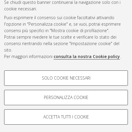
Se chiudi questo banner continuerai la navigazione solo con i
cookie necessari.
Puoi esprimere il consenso sui cookie facoltativi attivando
Atom
l'opzione in "Personalizza cookie" e, se vuoi, potrai esprimere
Rss 1.0
consensi più specifici in "Mostra cookie di profilazione".
Potrai sempre rivedere le tue scelte e verificare lo stato dei
Rss 2.0
consensi rientrando nella sezione "Impostazione cookie" del
sito.
Per maggiori informazioni
consulta la nostra Cookie policy
.
AMS Laurea
Servizio implementato e gestito da
AlmaDL
Impostazioni Cookie
COOKIE DI PROFILAZIONE -
SOLO COOKIE NECESSARI
Informativa sulla privacy
FACOLTATIVI
Condizioni d’uso del sito
Si tratta di cookie utilizzati per analizzare le caratteristiche della
navigazione degli utenti, creare profili in base al loro comportamento
PERSONALIZZA COOKIE
sul sito, per analisi di marketing.
Mostra cookie di profilazione
ACCETTA TUTTI I COOKIE
Google/Youtube Video
© ALMA MATER STUDIORUM - Università di Bologna, 2007-2026.
COOKIE TECNICI - NECESSARI
Facebook