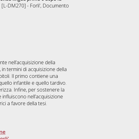
 [L-DM270] - Forli'
, Documento
te nell’acquisizione della
 in termini di acquisizione della
pitoli. Il primo contiene una
uello infantile e quello tardivo.
rizza. Infine, per sostenere la
e influiscono nell’acquisizione
ici a favore della tesi.
one
rli'