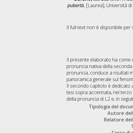
pubertà.
[Laurea], Università di
Il full-text non è disponibile per 
Il presente elaborato ha come ob
pronuncia nativa della seconda lin
pronuncia, conduce a risultati mi
panoramica generale sul fenomeno 
Il secondo capitolo è dedicato a
tesi sopra accennata, nel terzo c
della pronuncia di L2 e, in seguit
Tipologia del doc
Autore dell
Relatore dell
Corso di 