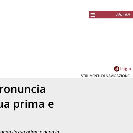
AlmaDL
Login
STRUMENTI DI NAVIGAZIONE
pronuncia
gua prima e
econda lingua prima e dopo la