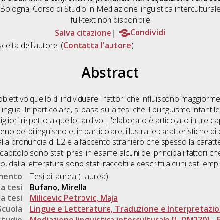
 Bologna, Corso di Studio in
Mediazione linguistica interculturale
full-text non disponibile
Salva citazione
Condividi
scelta dell'autore. (
Contatta l'autore
)
Abstract
iettivo quello di individuare i fattori che influiscono maggiormen
gua. In particolare, si basa sulla tesi che il bilinguismo infantile,
gliori rispetto a quello tardivo. L'elaborato è articolato in tre ca
del bilinguismo e, in particolare, illustra le caratteristiche di q
lla pronuncia di L2 e all’accento straniero che spesso la caratte
apitolo sono stati presi in esame alcuni dei principali fattori ch
o, dalla letteratura sono stati raccolti e descritti alcuni dati empir
umento
Tesi di laurea (Laurea)
a tesi
Bufano, Mirella
a tesi
Milicevic Petrovic, Maja
Scuola
Lingue e Letterature, Traduzione e Interpretazi
studio
Mediazione linguistica interculturale [L-DM270] - Fo