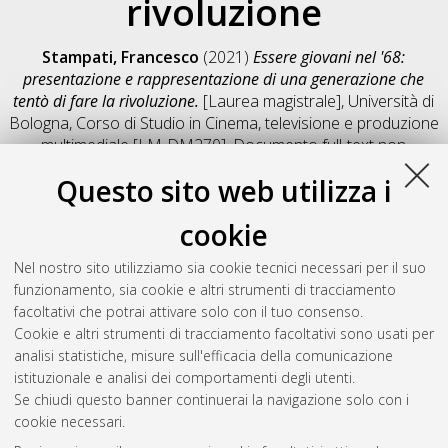
rivoluzione
Stampati, Francesco
(2021)
Essere giovani nel '68:
presentazione e rappresentazione di una generazione che
tentò di fare la rivoluzione.
[Laurea magistrale], Università di
Bologna, Corso di Studio in
Cinema, televisione e produzione
multimediale [LM-DM270]
, Documento full-text non
disponibile
Questo sito web utilizza i
Salva citazione
Condividi
Il full-text non è disponibile per scelta dell'autore. (
Contatta
cookie
l'autore
)
Abstract
Nel nostro sito utilizziamo sia cookie tecnici necessari per il suo
funzionamento, sia cookie e altri strumenti di tracciamento
facoltativi che potrai attivare solo con il tuo consenso.
Altri metadati
Cookie e altri strumenti di tracciamento facoltativi sono usati per
analisi statistiche, misure sull'efficacia della comunicazione
Gestione del documento:
istituzionale e analisi dei comportamenti degli utenti.
Se chiudi questo banner continuerai la navigazione solo con i
cookie necessari.