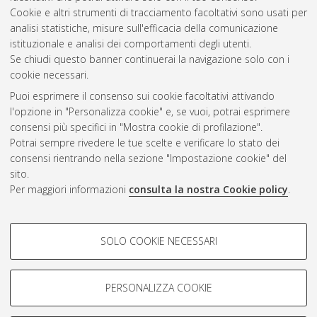
Altri metadati
Cookie e altri strumenti di tracciamento facoltativi sono usati per
analisi statistiche, misure sull'efficacia della comunicazione
Gestione del documento:
istituzionale e analisi dei comportamenti degli utenti.
Se chiudi questo banner continuerai la navigazione solo con i
cookie necessari.
Puoi esprimere il consenso sui cookie facoltativi attivando
Atom
l'opzione in "Personalizza cookie" e, se vuoi, potrai esprimere
Rss 1.0
consensi più specifici in "Mostra cookie di profilazione".
Potrai sempre rivedere le tue scelte e verificare lo stato dei
Rss 2.0
consensi rientrando nella sezione "Impostazione cookie" del
sito.
Per maggiori informazioni
consulta la nostra Cookie policy
.
AMS Laurea
Servizio implementato e gestito da
AlmaDL
Impostazioni Cookie
COOKIE DI PROFILAZIONE -
SOLO COOKIE NECESSARI
Informativa sulla privacy
FACOLTATIVI
Condizioni d’uso del sito
Si tratta di cookie utilizzati per analizzare le caratteristiche della
navigazione degli utenti, creare profili in base al loro comportamento
PERSONALIZZA COOKIE
sul sito, per analisi di marketing.