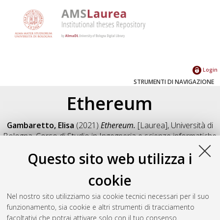
Login
STRUMENTI DI NAVIGAZIONE
Ethereum
Gambaretto, Elisa
(2021)
Ethereum.
[Laurea], Università di
Bologna, Corso di Studio in
Ingegneria e scienze informatiche
[L-DM270] - Cesena
, Documento full-text non disponibile
Questo sito web utilizza i
Salva citazione
Condividi
Il full-text non è disponibile per scelta dell'autore. (
Contatta
cookie
l'autore
)
Abstract
Nel nostro sito utilizziamo sia cookie tecnici necessari per il suo
funzionamento, sia cookie e altri strumenti di tracciamento
facoltativi che potrai attivare solo con il tuo consenso.