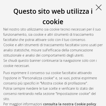
di Bologna, Corso di Studio in
Ingegneria meccanica [L-
DM270] - Forli'
, Documento full-text non disponibile
Questo sito web utilizza i
Salva citazione
Condividi
Il full-text non è disponibile per scelta dell'autore. (
Contatta
cookie
l'autore
)
Abstract
Nel nostro sito utilizziamo sia cookie tecnici necessari per il suo
funzionamento, sia cookie e altri strumenti di tracciamento
facoltativi che potrai attivare solo con il tuo consenso.
Altri metadati
Cookie e altri strumenti di tracciamento facoltativi sono usati per
analisi statistiche, misure sull'efficacia della comunicazione
Gestione del documento:
istituzionale e analisi dei comportamenti degli utenti.
Se chiudi questo banner continuerai la navigazione solo con i
cookie necessari.
Puoi esprimere il consenso sui cookie facoltativi attivando
Atom
l'opzione in "Personalizza cookie" e, se vuoi, potrai esprimere
Rss 1.0
consensi più specifici in "Mostra cookie di profilazione".
Potrai sempre rivedere le tue scelte e verificare lo stato dei
Rss 2.0
consensi rientrando nella sezione "Impostazione cookie" del
sito.
Per maggiori informazioni
consulta la nostra Cookie policy
.
AMS Laurea