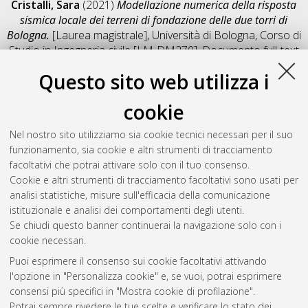
Cristalli, Sara
(2021)
Modellazione numerica della risposta
sismica locale dei terreni di fondazione delle due torri di
Bologna.
[Laurea magistrale], Università di Bologna, Corso di
Studio in
Ingegneria civile [LM-DM270]
, Documento full-text
non disponibile
Questo sito web utilizza i
Salva citazione
Condividi
Il full-text non è disponibile per scelta dell'autore. (
Contatta
cookie
l'autore
)
Abstract
Nel nostro sito utilizziamo sia cookie tecnici necessari per il suo
funzionamento, sia cookie e altri strumenti di tracciamento
facoltativi che potrai attivare solo con il tuo consenso.
Altri metadati
Cookie e altri strumenti di tracciamento facoltativi sono usati per
analisi statistiche, misure sull'efficacia della comunicazione
Gestione del documento:
istituzionale e analisi dei comportamenti degli utenti.
Se chiudi questo banner continuerai la navigazione solo con i
cookie necessari.
Puoi esprimere il consenso sui cookie facoltativi attivando
Atom
l'opzione in "Personalizza cookie" e, se vuoi, potrai esprimere
Rss 1.0
consensi più specifici in "Mostra cookie di profilazione".
Potrai sempre rivedere le tue scelte e verificare lo stato dei