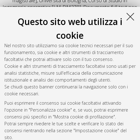
magistrale], Università di Bologna, Corso di Studio in
Ingegneria energetica [LM-DM270]
, Documento full-text non
disponibile
Questo sito web utilizza i
Salva citazione
Condividi
Il full-text non è disponibile per scelta dell'autore. (
Contatta
cookie
l'autore
)
Abstract
Nel nostro sito utilizziamo sia cookie tecnici necessari per il suo
funzionamento, sia cookie e altri strumenti di tracciamento
facoltativi che potrai attivare solo con il tuo consenso.
Altri metadati
Cookie e altri strumenti di tracciamento facoltativi sono usati per
analisi statistiche, misure sull'efficacia della comunicazione
Gestione del documento:
istituzionale e analisi dei comportamenti degli utenti.
Se chiudi questo banner continuerai la navigazione solo con i
cookie necessari.
Puoi esprimere il consenso sui cookie facoltativi attivando
Atom
l'opzione in "Personalizza cookie" e, se vuoi, potrai esprimere
Rss 1.0
consensi più specifici in "Mostra cookie di profilazione".
Potrai sempre rivedere le tue scelte e verificare lo stato dei
Rss 2.0
consensi rientrando nella sezione "Impostazione cookie" del
sito.