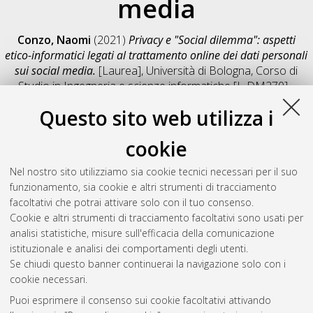
media
Conzo, Naomi
(2021)
Privacy e "Social dilemma": aspetti
etico-informatici legati al trattamento online dei dati personali
sui social media.
[Laurea], Università di Bologna, Corso di
Studio in
Ingegneria e scienze informatiche [L-DM270] -
Cesena
, Documento full-text non disponibile
Questo sito web utilizza i
Salva citazione
Condividi
Il full-text non è disponibile per scelta dell'autore. (
Contatta
cookie
l'autore
)
Abstract
Nel nostro sito utilizziamo sia cookie tecnici necessari per il suo
funzionamento, sia cookie e altri strumenti di tracciamento
facoltativi che potrai attivare solo con il tuo consenso.
Altri metadati
Cookie e altri strumenti di tracciamento facoltativi sono usati per
analisi statistiche, misure sull'efficacia della comunicazione
Gestione del documento:
istituzionale e analisi dei comportamenti degli utenti.
Se chiudi questo banner continuerai la navigazione solo con i
cookie necessari.
Puoi esprimere il consenso sui cookie facoltativi attivando
Atom