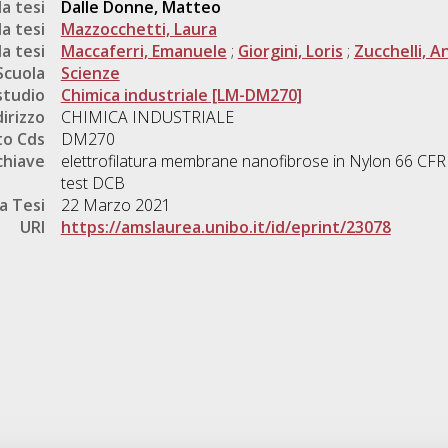
a tesi
Dalle Donne, Matteo
a tesi
Mazzocchetti, Laura
a tesi
Maccaferri, Emanuele
;
Giorgini, Loris
;
Zucchelli, A
Scuola
Scienze
studio
Chimica industriale [LM-DM270]
dirizzo
CHIMICA INDUSTRIALE
o Cds
DM270
chiave
elettrofilatura membrane nanofibrose in Nylon 66 CFR
test DCB
a Tesi
22 Marzo 2021
URI
https://amslaurea.unibo.it/id/eprint/23078