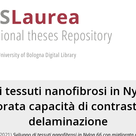
i tessuti nanofibrosi in N
orata capacità di contrast
delaminazione
2021)
Sviluppo di tessuti nanofibrosi in Nylon 66 con migliorata 