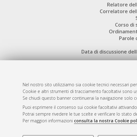
Relatore dell
Correlatore dell
Corso di 
Ordinament
Parole 
Data di discussione dell
Nel nostro sito utilizziamo sia cookie tecnici necessari per
Cookie e altri strumenti di tracciamento facoltativi sono us
AMS Laure
Atom
Se chiudi questo banner continuerai la navigazione solo c
Servizio i
Rss 1.0
Puoi esprimere il consenso sui cookie facoltativi attivando
Impostazio
Potrai sempre rivedere le tue scelte e verificare lo stato 
Rss 2.0
Informativa
Per maggiori informazioni
consulta la nostra Cookie pol
Condizioni 