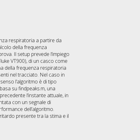
nza respiratoria a partire da
alcolo della frequenza
 prova. Il setup prevede l’impiego
 Fluke VT900), di un casco come
ima della frequenza respiratoria
senti nel tracciato. Nel caso in
 senso l’algoritmo è di tipo
si basa su findpeaks.m, una
precedente l’instante attuale, in
ontata con un segnale di
rformance dell’algoritmo.
itardo presente tra la stima e il