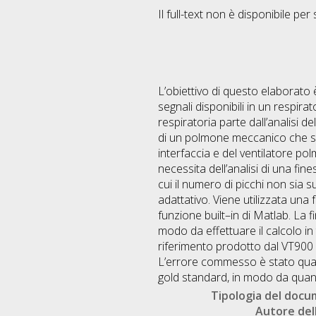
Il full-text non è disponibile per 
L’obiettivo di questo elaborato 
segnali disponibili in un respir
respiratoria parte dall’analisi d
di un polmone meccanico che sim
interfaccia e del ventilatore po
necessita dell’analisi di una fine
cui il numero di picchi non sia su
adattativo. Viene utilizzata una
funzione built–in di Matlab. La f
modo da effettuare il calcolo i
riferimento prodotto dal VT900 e
L’errore commesso è stato quanti
gold standard, in modo da quant
Tipologia del doc
Autore dell