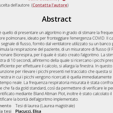
scelta dell'autore. (
Contatta l'autore
)
Abstract
è quello di presentare un algoritmo in grado di stimare la freque
atore polmonare, ideato per fronteggiare l’emergenza COVID. Il c
el segnale di flusso, fornito dal ventilatore utilizzato su un banco
ula la respirazione del paziente, di un misuratore di flusso (il
lmonare Biorespira, per il quale è stato creato l’algoritmo. La st
stra di 10 secondi, all’interno della quale si ricercano i picchi pre
fficiente per effettuare il calcolo, si allarga la finestra. In questo
 funzione per rilevare i picchi presenti nel tracciato che questa 
inestra in cui i picchi vengono ricercati è quella immediatamente 
n tempo reale. La frequenza respiratoria misurata è stata confr
 che fa da gold standard, così da permettere di verificare le pe
ficato mediante Bland Altman Plot, inoltre è stato calcolato il r
ificare la bontà dell’algoritmo implementato.
umento
Tesi di laurea (Laurea magistrale)
a tesi
Placucci, Elisa