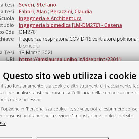
a tesi
Severi, Stefano
a tesi
Fabbri, Alan
;
Perazzini, Claudia
Scuola
Ingegneria e Architettura
studio
Ingegneria biomedica [LM-DM270] - Cesena
o Cds
DM270
chiave
frequenza respiratoria,COVID-19,ventilatore polmonare
biomedici
a Tesi
18 Marzo 2021
URI
https://amslaurea.unibo.it/id/eprint/23011
Gestione del documento:
Questo sito web utilizza i cookie
 il suo funzionamento, sia cookie e altri strumenti di tracciamento faco
ati per analisi statistiche, misure sull'efficacia della comunicazione is
a
on i cookie necessari.
mplementato e gestito da
AlmaDL
 l'opzione in "Personalizza cookie" e, se vuoi, potrai esprimere consens
ni Cookie
dei consensi rientrando nella sezione "Impostazione cookie" del sito.
 sulla privacy
icy
.
d’uso del sito