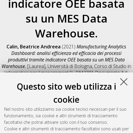
indicatore OEE basata
su un MES Data
Warehouse.
Calin, Beatrice Andreea
(2021)
Manufacturing Analytics
Dashboard: analisi efficienza ed efficacia dei processi
produttivi tramite indicatore OEE basata su un MES Data
Warehouse.
[Laurea], Università di Bologna, Corso di Studio in
Informatica per il management [L-DM270]
, Documento full-
text non disponibile
Questo sito web utilizza i
Salva citazione
Condividi
Il full-text non è disponibile per scelta dell'autore. (
Contatta
cookie
l'autore
)
Abstract
Nel nostro sito utilizziamo sia cookie tecnici necessari per il suo
funzionamento, sia cookie e altri strumenti di tracciamento
facoltativi che potrai attivare solo con il tuo consenso.
Altri metadati
Cookie e altri strumenti di tracciamento facoltativi sono usati per