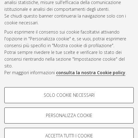
analisi statistiche, misure sull'efficacia della comunicazione
Gestione del documento:
istituzionale e analisi dei comportamenti degli utenti.
Se chiudi questo banner continuerai la navigazione solo con i
cookie necessari.
Puoi esprimere il consenso sui cookie facoltativi attivando
Atom
l'opzione in "Personalizza cookie" e, se vuoi, potrai esprimere
Rss 1.0
consensi più specifici in "Mostra cookie di profilazione".
Potrai sempre rivedere le tue scelte e verificare lo stato dei
Rss 2.0
consensi rientrando nella sezione "Impostazione cookie" del
sito.
Per maggiori informazioni
consulta la nostra Cookie policy
.
AMS Laurea
Servizio implementato e gestito da
AlmaDL
Impostazioni Cookie
COOKIE DI PROFILAZIONE -
SOLO COOKIE NECESSARI
Informativa sulla privacy
FACOLTATIVI
Condizioni d’uso del sito
Si tratta di cookie utilizzati per analizzare le caratteristiche della
navigazione degli utenti, creare profili in base al loro comportamento
PERSONALIZZA COOKIE
sul sito, per analisi di marketing.
Mostra cookie di profilazione
ACCETTA TUTTI I COOKIE