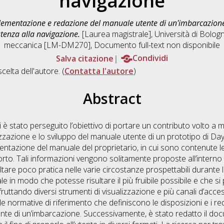
navigazione
ementazione e redazione del manuale utente di un'imbarcazione 
stenza alla navigazione.
[Laurea magistrale], Università di Bologn
meccanica [LM-DM270]
, Documento full-text non disponibile
Salva citazione
Condividi
scelta dell'autore. (
Contatta l'autore
)
Abstract
 è stato perseguito l’obiettivo di portare un contributo volto a m
zzazione e lo sviluppo del manuale utente di un prototipo di Day 
mentazione del manuale del proprietario, in cui sono contenute le 
iporto. Tali informazioni vengono solitamente proposte all’intern
tare poco pratica nelle varie circostanze prospettabili durante l
le in modo che potesse risultare il più fruibile possibile e che
fruttando diversi strumenti di visualizzazione e più canali d’acce
e normative di riferimento che definiscono le disposizioni e i req
ente di un’imbarcazione. Successivamente, è stato redatto il d