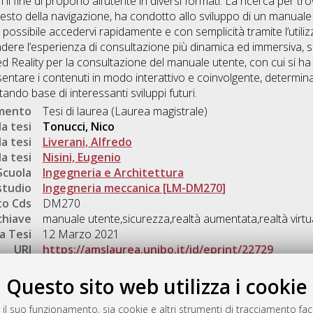
il fine di proporlo all’utente in diversi formati. La ricerca per t
sto della navigazione, ha condotto allo sviluppo di un manuale 
a possibile accedervi rapidamente e con semplicità tramite l’util
 rendere l’esperienza di consultazione più dinamica ed immersiva, 
d Reality per la consultazione del manuale utente, con cui si ha 
entare i contenuti in modo interattivo e coinvolgente, determina
tando base di interessanti sviluppi futuri.
umento
Tesi di laurea (Laurea magistrale)
a tesi
Tonucci, Nico
a tesi
Liverani, Alfredo
a tesi
Nisini, Eugenio
Scuola
Ingegneria e Architettura
studio
Ingegneria meccanica [LM-DM270]
o Cds
DM270
chiave
manuale utente,sicurezza,realtà aumentata,realtà virtu
a Tesi
12 Marzo 2021
URI
https://amslaurea.unibo.it/id/eprint/22729
Gestione del documento:
Questo sito web utilizza i cookie
 il suo funzionamento, sia cookie e altri strumenti di tracciamento faco