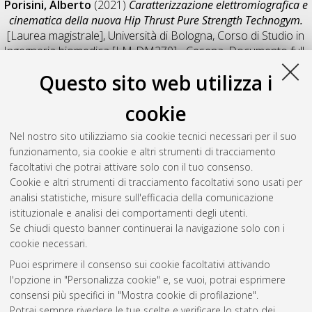
Porisini, Alberto
(2021)
Caratterizzazione elettromiografica e
cinematica della nuova Hip Thrust Pure Strength Technogym.
[Laurea magistrale], Università di Bologna, Corso di Studio in
Ingegneria biomedica [LM-DM270] - Cesena
, Documento full-
text non disponibile
Questo sito web utilizza i
Salva citazione
Condividi
Il full-text non è disponibile per scelta dell'autore. (
Contatta
cookie
l'autore
)
Abstract
Nel nostro sito utilizziamo sia cookie tecnici necessari per il suo
funzionamento, sia cookie e altri strumenti di tracciamento
facoltativi che potrai attivare solo con il tuo consenso.
Altri metadati
Cookie e altri strumenti di tracciamento facoltativi sono usati per
analisi statistiche, misure sull'efficacia della comunicazione
Gestione del documento:
istituzionale e analisi dei comportamenti degli utenti.
Se chiudi questo banner continuerai la navigazione solo con i
cookie necessari.
Puoi esprimere il consenso sui cookie facoltativi attivando
Atom
l'opzione in "Personalizza cookie" e, se vuoi, potrai esprimere
Rss 1.0
consensi più specifici in "Mostra cookie di profilazione".
Potrai sempre rivedere le tue scelte e verificare lo stato dei