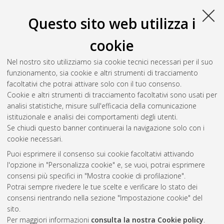
magistrale], Università di Bologna, Corso di Studio in
Physics
[LM-DM270]
, Documento full-text non disponibile
Questo sito web utilizza i
Salva citazione
Condividi
Il full-text non è disponibile per scelta dell'autore. (
Contatta
cookie
l'autore
)
Abstract
Nel nostro sito utilizziamo sia cookie tecnici necessari per il suo
funzionamento, sia cookie e altri strumenti di tracciamento
facoltativi che potrai attivare solo con il tuo consenso.
Altri metadati
Cookie e altri strumenti di tracciamento facoltativi sono usati per
analisi statistiche, misure sull'efficacia della comunicazione
Gestione del documento:
istituzionale e analisi dei comportamenti degli utenti.
Se chiudi questo banner continuerai la navigazione solo con i
cookie necessari.
Puoi esprimere il consenso sui cookie facoltativi attivando
Atom
l'opzione in "Personalizza cookie" e, se vuoi, potrai esprimere
Rss 1.0
consensi più specifici in "Mostra cookie di profilazione".
Potrai sempre rivedere le tue scelte e verificare lo stato dei
Rss 2.0
consensi rientrando nella sezione "Impostazione cookie" del
sito.
Per maggiori informazioni
consulta la nostra Cookie policy
.
AMS Laurea