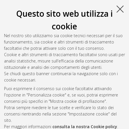
Corso di Studio in
Ingegneria aerospaziale [L-DM270] - Forli'
,
Documento full-text non disponibile
Questo sito web utilizza i
Salva citazione
Condividi
Il full-text non è disponibile per scelta dell'autore. (
Contatta
cookie
l'autore
)
Abstract
Nel nostro sito utilizziamo sia cookie tecnici necessari per il suo
funzionamento, sia cookie e altri strumenti di tracciamento
facoltativi che potrai attivare solo con il tuo consenso.
Altri metadati
Cookie e altri strumenti di tracciamento facoltativi sono usati per
analisi statistiche, misure sull'efficacia della comunicazione
Gestione del documento:
istituzionale e analisi dei comportamenti degli utenti.
Se chiudi questo banner continuerai la navigazione solo con i
cookie necessari.
Puoi esprimere il consenso sui cookie facoltativi attivando
Atom
l'opzione in "Personalizza cookie" e, se vuoi, potrai esprimere
Rss 1.0
consensi più specifici in "Mostra cookie di profilazione".
Potrai sempre rivedere le tue scelte e verificare lo stato dei
Rss 2.0
consensi rientrando nella sezione "Impostazione cookie" del
sito.
Per maggiori informazioni
consulta la nostra Cookie policy
.
AMS Laurea