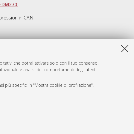
M-DM270]
pression in CAN
ltativi che potrai attivare solo con il tuo consenso.
tituzionale e analisi dei comportamenti degli utenti.
i più specifici in "Mostra cookie di profilazione".
SARI
, a titolo esemplificativo, per il corretto funzionamento del sito,
e, per il bilanciamento del carico, ottimizzare le prestazioni