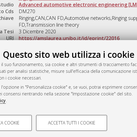
studio
Advanced automotive electronic engineering [L
o Cds
DM270
chiave
Ringing,CAN,CAN FD,Automotive networks,Ringing sup
FD,Transmission line theory
a Tesi
3 Dicembre 2020
URI
https://amslaurea.unibo.it/id/eprint/22016
Gestione del documento:
Questo sito web utilizza i cookie
 il suo funzionamento, sia cookie e altri strumenti di tracciamento faco
ati per analisi statistiche, misure sull'efficacia della comunicazione is
a
on i cookie necessari.
mplementato e gestito da
AlmaDL
 l'opzione in "Personalizza cookie" e, se vuoi, potrai esprimere consens
ni Cookie
dei consensi rientrando nella sezione "Impostazione cookie" del sito.
 sulla privacy
icy
.
d’uso del sito
COOKIE TECNICI - NECES
A COOKIE
ACCETTA TUTTI I COOKIE
lla navigazione degli utenti, creare
Si tratta di cookie tecnici utilizzati
i Bologna, 2007-2026.
eting.
salvare le preferenze di navigazion