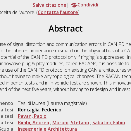
Salva citazione
Condividi
scelta dell'autore. (
Contatta l'autore
)
Abstract
se of signal distortion and communication errors in CAN FD net
 to the inherent impedance mismatch in the physical bus of a C
tential of the CAN FD protocol only if ringing is suppressed. In
y innovative plug & play modules, called RACANs, it is possible t
he use of the CAN FD protocol on existing CAN architectures with
ithout having to make any topological changes. The RACAN techno
ed in bench tests and in in-vehicle test are shown. This innovati
nd of the next five years, without having to redesign and inves
umento
Tesi di laurea (Laurea magistrale)
a tesi
Roncaglia, Federico
a tesi
Pavan, Paolo
a tesi
Bimbi, Andrea
;
Moroni, Stefano
;
Sabatini, Fabio
Scuola
Ingegneria e Architettura