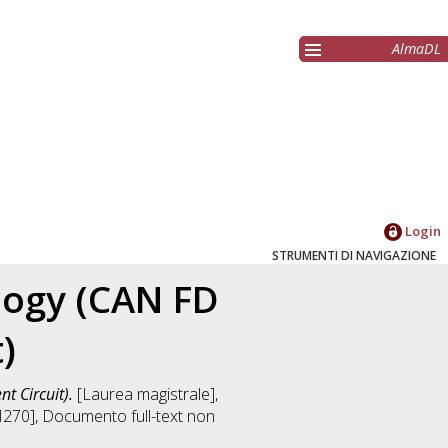
AlmaDL
Login
STRUMENTI DI NAVIGAZIONE
ogy (CAN FD
)
 Circuit).
[Laurea magistrale],
M270]
, Documento full-text non