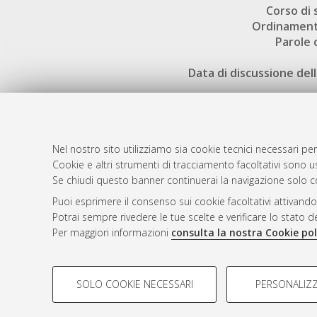
Corso di 
Ordinament
Parole 
Data di discussione dell
Nel nostro sito utilizziamo sia cookie tecnici necessari per
Cookie e altri strumenti di tracciamento facoltativi sono us
AMS Laure
Atom
Se chiudi questo banner continuerai la navigazione solo c
Servizio i
Rss 1.0
Puoi esprimere il consenso sui cookie facoltativi attivando
Impostazio
Potrai sempre rivedere le tue scelte e verificare lo stato 
Rss 2.0
Informativa
Per maggiori informazioni
consulta la nostra Cookie pol
Condizioni 
COOKIE DI PROFILAZIONE - FACOLTATIVI
SOLO COOKIE NECESSARI
PERSONALIZZ
Si tratta di cookie utilizzati per analizzare le caratteristiche de
© ALMA MATER STUDIORUM - Università d
profili in base al loro comportamento sul sito, per analisi di mark