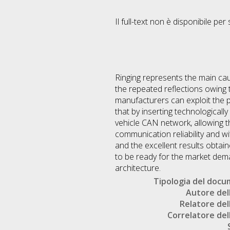
Il full-text non è disponibile per 
Ringing represents the main cau
the repeated reflections owing
manufacturers can exploit the po
that by inserting technologicall
vehicle CAN network, allowing t
communication reliability and w
and the excellent results obtain
to be ready for the market dema
architecture.
Tipologia del doc
Autore dell
Relatore dell
Correlatore dell