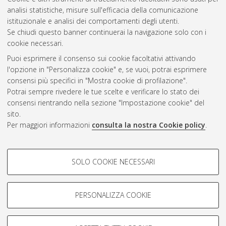
analisi statistiche, misure sull'efficacia della comunicazione
Gestione del documento:
istituzionale e analisi dei comportamenti degli utenti.
Se chiudi questo banner continuerai la navigazione solo con i
cookie necessari.
Puoi esprimere il consenso sui cookie facoltativi attivando
Atom
l'opzione in "Personalizza cookie" e, se vuoi, potrai esprimere
Rss 1.0
consensi più specifici in "Mostra cookie di profilazione".
Potrai sempre rivedere le tue scelte e verificare lo stato dei
Rss 2.0
consensi rientrando nella sezione "Impostazione cookie" del
sito.
Per maggiori informazioni
consulta la nostra Cookie policy
.
AMS Laurea
Servizio implementato e gestito da
AlmaDL
Impostazioni Cookie
COOKIE DI PROFILAZIONE -
SOLO COOKIE NECESSARI
Informativa sulla privacy
FACOLTATIVI
Condizioni d’uso del sito
Si tratta di cookie utilizzati per analizzare le caratteristiche della
navigazione degli utenti, creare profili in base al loro comportamento
PERSONALIZZA COOKIE
sul sito, per analisi di marketing.
Mostra cookie di profilazione