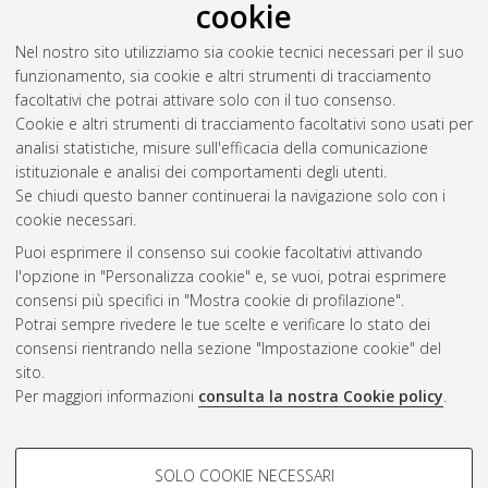
cookie
Nel nostro sito utilizziamo sia cookie tecnici necessari per il suo
funzionamento, sia cookie e altri strumenti di tracciamento
facoltativi che potrai attivare solo con il tuo consenso.
Cookie e altri strumenti di tracciamento facoltativi sono usati per
analisi statistiche, misure sull'efficacia della comunicazione
Gestione del documento:
istituzionale e analisi dei comportamenti degli utenti.
Se chiudi questo banner continuerai la navigazione solo con i
cookie necessari.
Puoi esprimere il consenso sui cookie facoltativi attivando
Atom
l'opzione in "Personalizza cookie" e, se vuoi, potrai esprimere
Rss 1.0
consensi più specifici in "Mostra cookie di profilazione".
Potrai sempre rivedere le tue scelte e verificare lo stato dei
Rss 2.0
consensi rientrando nella sezione "Impostazione cookie" del
sito.
Per maggiori informazioni
consulta la nostra Cookie policy
.
AMS Laurea
Servizio implementato e gestito da
AlmaDL
Impostazioni Cookie
COOKIE DI PROFILAZIONE -
SOLO COOKIE NECESSARI
Informativa sulla privacy
FACOLTATIVI