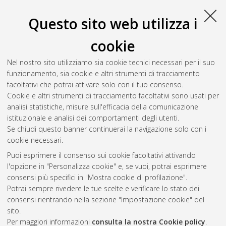
Bologna, Corso di Studio in
Informatica [L-DM270]
,
Documento full-text non disponibile
Questo sito web utilizza i
Salva citazione
Condividi
Il full-text non è disponibile per scelta dell'autore. (
Contatta
cookie
l'autore
)
Abstract
Nel nostro sito utilizziamo sia cookie tecnici necessari per il suo
funzionamento, sia cookie e altri strumenti di tracciamento
facoltativi che potrai attivare solo con il tuo consenso.
Altri metadati
Cookie e altri strumenti di tracciamento facoltativi sono usati per
analisi statistiche, misure sull'efficacia della comunicazione
Gestione del documento:
istituzionale e analisi dei comportamenti degli utenti.
Se chiudi questo banner continuerai la navigazione solo con i
cookie necessari.
Puoi esprimere il consenso sui cookie facoltativi attivando
Atom
l'opzione in "Personalizza cookie" e, se vuoi, potrai esprimere
Rss 1.0
consensi più specifici in "Mostra cookie di profilazione".
Potrai sempre rivedere le tue scelte e verificare lo stato dei
Rss 2.0
consensi rientrando nella sezione "Impostazione cookie" del
sito.
Per maggiori informazioni
consulta la nostra Cookie policy
.
AMS Laurea