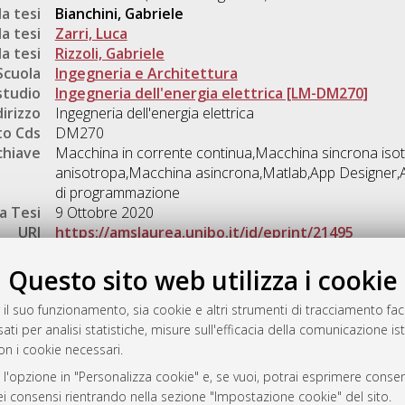
a tesi
Bianchini, Gabriele
a tesi
Zarri, Luca
a tesi
Rizzoli, Gabriele
Scuola
Ingegneria e Architettura
studio
Ingegneria dell'energia elettrica [LM-DM270]
dirizzo
Ingegneria dell'energia elettrica
o Cds
DM270
chiave
Macchina in corrente continua,Macchina sincrona iso
anisotropa,Macchina asincrona,Matlab,App Designer,Alg
di programmazione
a Tesi
9 Ottobre 2020
URI
https://amslaurea.unibo.it/id/eprint/21495
Gestione del documento:
Questo sito web utilizza i cookie
 il suo funzionamento, sia cookie e altri strumenti di tracciamento faco
ati per analisi statistiche, misure sull'efficacia della comunicazione is
a
on i cookie necessari.
mplementato e gestito da
AlmaDL
 l'opzione in "Personalizza cookie" e, se vuoi, potrai esprimere consens
ni Cookie
dei consensi rientrando nella sezione "Impostazione cookie" del sito.
 sulla privacy