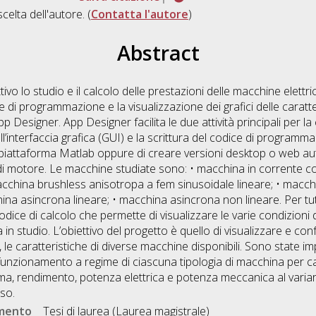
scelta dell'autore. (
Contatta l'autore
)
Abstract
ivo lo studio e il calcolo delle prestazioni delle macchine elettrich
 di programmazione e la visualizzazione dei grafici delle caratte
pp Designer. App Designer facilita le due attività principali per la
’interfaccia grafica (GUI) e la scrittura del codice di programma
 la piattaforma Matlab oppure di creare versioni desktop o web a
pi di motore. Le macchine studiate sono: • macchina in corrente 
acchina brushless anisotropa a fem sinusoidale lineare; • macc
ina asincrona lineare; • macchina asincrona non lineare. Per tut
codice di calcolo che permette di visualizzare le varie condizioni
 in studio. L’obiettivo del progetto è quello di visualizzare e conf
, le caratteristiche di diverse macchine disponibili. Sono state i
unzionamento a regime di ciascuna tipologia di macchina per ca
ma, rendimento, potenza elettrica e potenza meccanica al variare
so.
umento
Tesi di laurea (Laurea magistrale)