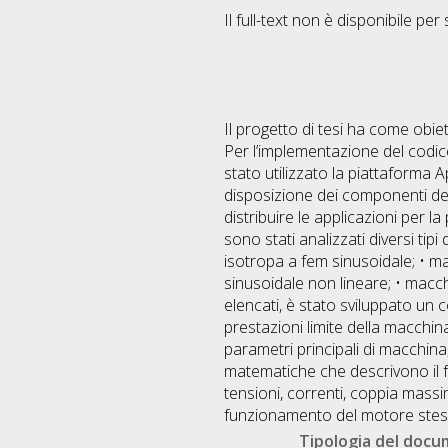
Il full-text non è disponibile per 
Il progetto di tesi ha come obiett
Per l’implementazione del codice
stato utilizzato la piattaforma A
disposizione dei componenti dell
distribuire le applicazioni per
sono stati analizzati diversi ti
isotropa a fem sinusoidale; • m
sinusoidale non lineare; • macch
elencati, è stato sviluppato un 
prestazioni limite della macchina
parametri principali di macchina
matematiche che descrivono il f
tensioni, correnti, coppia massi
funzionamento del motore stes
Tipologia del doc