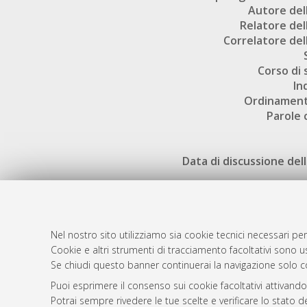
Autore dell
Relatore dell
Correlatore dell
Corso di 
In
Ordinament
Parole 
Data di discussione dell
Nel nostro sito utilizziamo sia cookie tecnici necessari per
Cookie e altri strumenti di tracciamento facoltativi sono us
AMS Laure
Atom
Se chiudi questo banner continuerai la navigazione solo c
Servizio i
Rss 1.0
Puoi esprimere il consenso sui cookie facoltativi attivando
Impostazio
Potrai sempre rivedere le tue scelte e verificare lo stato 
Rss 2.0
Informativa