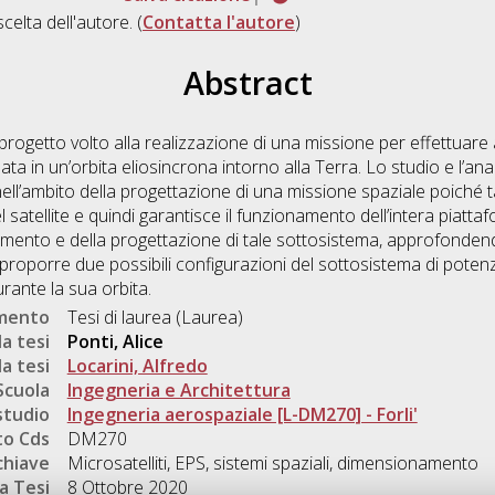
scelta dell'autore. (
Contatta l'autore
)
Abstract
ogetto volto alla realizzazione di una missione per effettuare 
ata in un’orbita eliosincrona intorno alla Terra. Lo studio e l’an
ll’ambito della progettazione di una missione spaziale poiché t
atellite e quindi garantisce il funzionamento dell’intera piattaf
mento e della progettazione di tale sottosistema, approfondendo 
 proporre due possibili configurazioni del sottosistema di potenza
urante la sua orbita.
umento
Tesi di laurea (Laurea)
a tesi
Ponti, Alice
a tesi
Locarini, Alfredo
Scuola
Ingegneria e Architettura
studio
Ingegneria aerospaziale [L-DM270] - Forli'
o Cds
DM270
chiave
Microsatelliti, EPS, sistemi spaziali, dimensionamento
a Tesi
8 Ottobre 2020