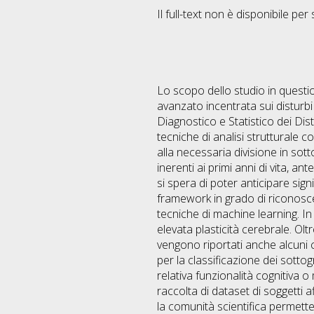
Il full-text non è disponibile per 
Lo scopo dello studio in questi
avanzato incentrata sui disturb
Diagnostico e Statistico dei Dist
tecniche di analisi strutturale 
alla necessaria divisione in sot
inerenti ai primi anni di vita, a
si spera di poter anticipare sign
framework in grado di riconosce
tecniche di machine learning. In 
elevata plasticità cerebrale. Ol
vengono riportati anche alcuni clu
per la classificazione dei sotto
relativa funzionalità cognitiva o
raccolta di dataset di soggetti a
la comunità scientifica permetten