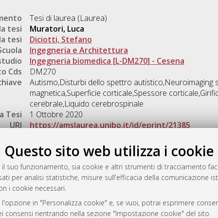
umento
Tesi di laurea (Laurea)
a tesi
Muratori, Luca
a tesi
Diciotti, Stefano
Scuola
Ingegneria e Architettura
studio
Ingegneria biomedica [L-DM270] - Cesena
o Cds
DM270
chiave
Autismo,Disturbi dello spettro autistico,Neuroimaging 
magnetica,Superficie corticale,Spessore corticale,Girif
cerebrale,Liquido cerebrospinale
a Tesi
1 Ottobre 2020
URI
https://amslaurea.unibo.it/id/eprint/21385
Gestione del documento:
Questo sito web utilizza i cookie
 il suo funzionamento, sia cookie e altri strumenti di tracciamento faco
ati per analisi statistiche, misure sull'efficacia della comunicazione is
a
on i cookie necessari.
mplementato e gestito da
AlmaDL
 l'opzione in "Personalizza cookie" e, se vuoi, potrai esprimere consens
ni Cookie
dei consensi rientrando nella sezione "Impostazione cookie" del sito.
 sulla privacy