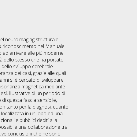
el neuroimaging strutturale
 suo riconoscimento nel Manuale
ino ad arrivare alle più moderne
ità dello stesso che ha portato
 dello sviluppo cerebrale
ranza dei casi, grazie alle quali
 anni si è cercato di sviluppare
di risonanza magnetica mediante
i, illustrative di un periodo di
 di questa fascia sensibile,
i non tanto per la diagnosi, quanto
 localizzata in un lobo ed una
onali e pubblici dediti alla
o possibile una collaborazione tra
ettive conclusioni che ne sono