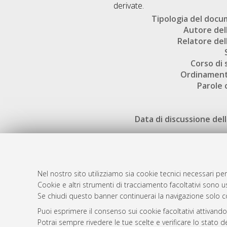
derivate.
Tipologia del doc
Autore dell
Relatore dell
Corso di 
Ordinament
Parole 
Data di discussione dell
Nel nostro sito utilizziamo sia cookie tecnici necessari per
Cookie e altri strumenti di tracciamento facoltativi sono us
AMS Laure
Atom
Se chiudi questo banner continuerai la navigazione solo c
Servizio i
Rss 1.0
Puoi esprimere il consenso sui cookie facoltativi attivando
Impostazio
Potrai sempre rivedere le tue scelte e verificare lo stato 
Rss 2.0
Informativa