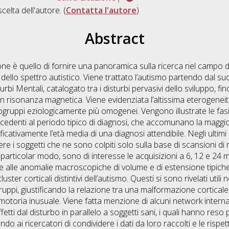
scelta dell'autore. (
Contatta l'autore
)
Abstract
one è quello di fornire una panoramica sulla ricerca nel campo d
i dello spettro autistico. Viene trattato l’autismo partendo dal
urbi Mentali, catalogato tra i disturbi pervasivi dello sviluppo, f
con risonanza magnetica. Viene evidenziata l’altissima eterogene
togruppi eziologicamente più omogenei. Vengono illustrate le fasi
ntecedenti al periodo tipico di diagnosi, che accomunano la maggio
ificativamente l’età media di una diagnosi attendibile. Negli ultimi
re i soggetti che ne sono colpiti solo sulla base di scansioni 
particolar modo, sono di interesse le acquisizioni a 6, 12 e 24 mes
tre alle anomalie macroscopiche di volume e di estensione tipiche
ster corticali distintivi dell’autismo. Questi si sono rivelati util
gruppi, giustificando la relazione tra una malformazione corticale
 motoria inusuale. Viene fatta menzione di alcuni network internazi
ffetti dal disturbo in parallelo a soggetti sani, i quali hanno res
do ai ricercatori di condividere i dati da loro raccolti e le risp