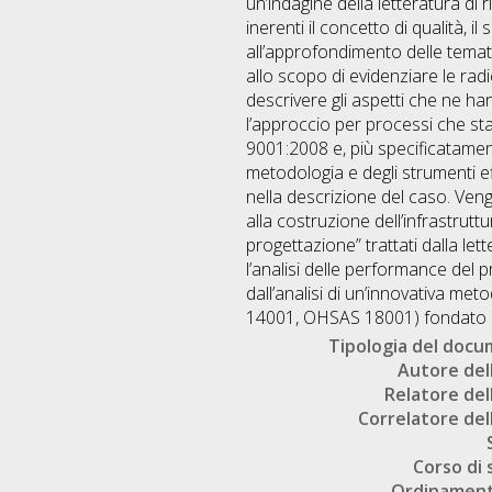
un’indagine della letteratura di r
inerenti il concetto di qualità, 
all’approfondimento delle temati
allo scopo di evidenziare le rad
descrivere gli aspetti che ne ha
l’approccio per processi che st
9001:2008 e, più specificatamen
metodologia e degli strumenti ef
nella descrizione del caso. Vengo
alla costruzione dell’infrastrutt
progettazione” trattati dalla le
l’analisi delle performance del p
dall’analisi di un’innovativa met
14001, OHSAS 18001) fondato sul
Tipologia del doc
Autore dell
Relatore dell
Correlatore dell
Corso di 
Ordinament