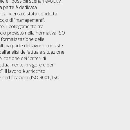
e e i possibili scenari evolutivi
da parte è dedicata
. La ricerca è stata condotta
occio di “management”,
re, il collegamento tra
cio previsto nella normativa ISO
 formalizzazione delle
ultima parte del lavoro consiste
l’analisi dell’attuale situazione
icazione dei “criteri di
attualmente in vigore e per
. Il lavoro è arricchito
e certificazioni (ISO 9001, ISO