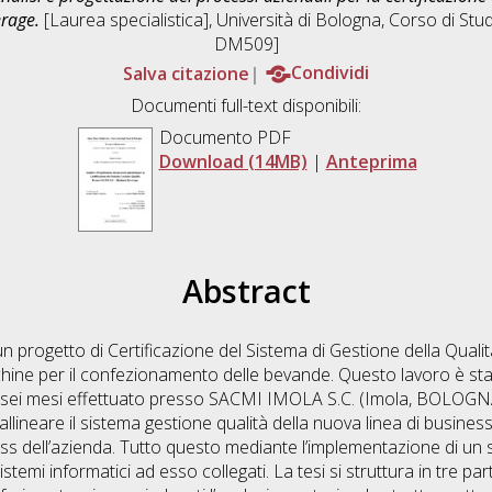
erage.
[Laurea specialistica], Università di Bologna, Corso di Stu
DM509]
Salva citazione
Condividi
Documenti full-text disponibili:
Documento PDF
Download (14MB)
|
Anteprima
Abstract
 un progetto di Certificazione del Sistema di Gestione della Qualità
chine per il confezionamento delle bevande. Questo lavoro è st
i sei mesi effettuato presso SACMI IMOLA S.C. (Imola, BOLOGNA)
llineare il sistema gestione qualità della nuova linea di busine
ness dell’azienda. Tutto questo mediante l’implementazione di un
temi informatici ad esso collegati. La tesi si struttura in tre par