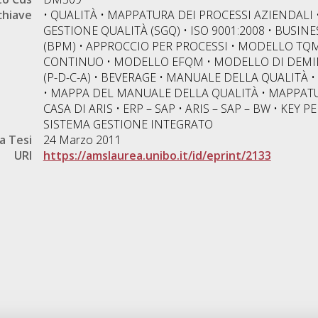
chiave
• QUALITÀ • MAPPATURA DEI PROCESSI AZIENDALI 
GESTIONE QUALITÀ (SGQ) • ISO 9001:2008 • BUS
(BPM) • APPROCCIO PER PROCESSI • MODELLO T
CONTINUO • MODELLO EFQM • MODELLO DI DEMING
(P-D-C-A) • BEVERAGE • MANUALE DELLA QUALITÀ
• MAPPA DEL MANUALE DELLA QUALITÀ • MAPPATURA
CASA DI ARIS • ERP – SAP • ARIS – SAP – BW • KEY 
SISTEMA GESTIONE INTEGRATO
a Tesi
24 Marzo 2011
URI
https://amslaurea.unibo.it/id/eprint/2133