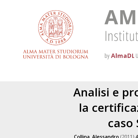
Analisi e pr
la certific
caso 
Collina, Alessandro
(2011)
A