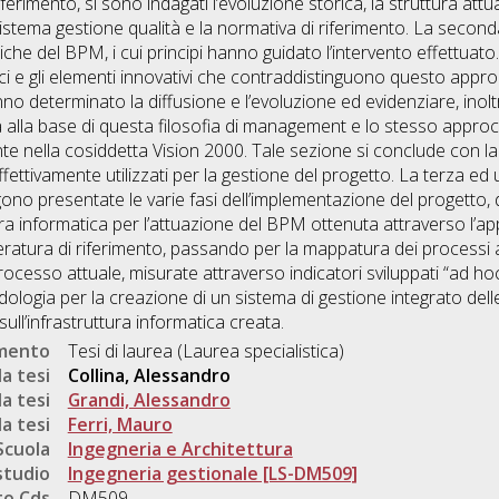
iferimento, si sono indagati l’evoluzione storica, la struttura attual
il sistema gestione qualità e la normativa di riferimento. La secon
che del BPM, i cui principi hanno guidato l’intervento effettuato
ici e gli elementi innovativi che contraddistinguono questo appr
nno determinato la diffusione e l’evoluzione ed evidenziare, inolt
a alla base di questa filosofia di management e lo stesso approc
te nella cosiddetta Vision 2000. Tale sezione si conclude con la
fettivamente utilizzati per la gestione del progetto. La terza ed 
no presentate le varie fasi dell’implementazione del progetto, dal
ura informatica per l’attuazione del BPM ottenuta attraverso l’appl
tteratura di riferimento, passando per la mappatura dei processi 
rocesso attuale, misurate attraverso indicatori sviluppati “ad hoc”
odologia per la creazione di un sistema di gestione integrato dell
l’infrastruttura informatica creata.
umento
Tesi di laurea (Laurea specialistica)
a tesi
Collina, Alessandro
a tesi
Grandi, Alessandro
a tesi
Ferri, Mauro
Scuola
Ingegneria e Architettura
studio
Ingegneria gestionale [LS-DM509]
o Cds
DM509