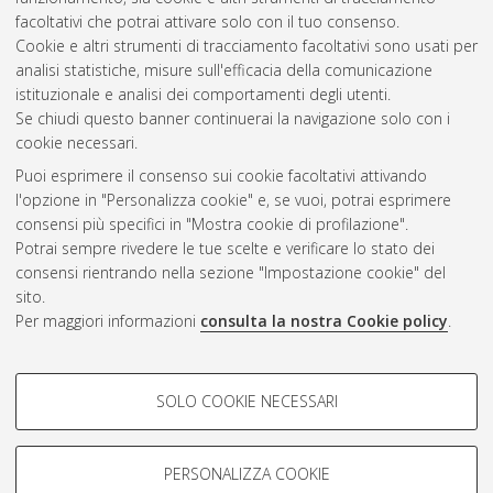
facoltativi che potrai attivare solo con il tuo consenso.
Cookie e altri strumenti di tracciamento facoltativi sono usati per
analisi statistiche, misure sull'efficacia della comunicazione
Gestione del documento:
istituzionale e analisi dei comportamenti degli utenti.
Se chiudi questo banner continuerai la navigazione solo con i
cookie necessari.
Puoi esprimere il consenso sui cookie facoltativi attivando
Atom
l'opzione in "Personalizza cookie" e, se vuoi, potrai esprimere
Rss 1.0
consensi più specifici in "Mostra cookie di profilazione".
Potrai sempre rivedere le tue scelte e verificare lo stato dei
Rss 2.0
consensi rientrando nella sezione "Impostazione cookie" del
sito.
Per maggiori informazioni
consulta la nostra Cookie policy
.
AMS Laurea
Servizio implementato e gestito da
AlmaDL
Impostazioni Cookie
COOKIE DI PROFILAZIONE -
SOLO COOKIE NECESSARI
Informativa sulla privacy
FACOLTATIVI
Condizioni d’uso del sito
Si tratta di cookie utilizzati per analizzare le caratteristiche della
navigazione degli utenti, creare profili in base al loro comportamento
PERSONALIZZA COOKIE
sul sito, per analisi di marketing.