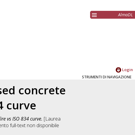
AlmaDL
Login
STRUMENTI DI NAVIGAZIONE
ssed concrete
4 curve
fire vs ISO 834 curve.
[Laurea
to full-text non disponibile