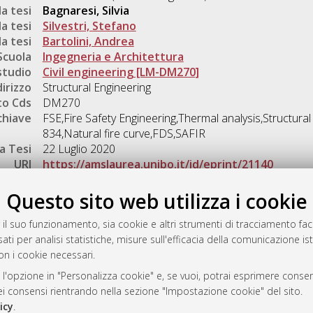
a tesi
Bagnaresi, Silvia
a tesi
Silvestri, Stefano
a tesi
Bartolini, Andrea
Scuola
Ingegneria e Architettura
studio
Civil engineering [LM-DM270]
dirizzo
Structural Engineering
o Cds
DM270
chiave
FSE,Fire Safety Engineering,Thermal analysis,Structural
834,Natural fire curve,FDS,SAFIR
a Tesi
22 Luglio 2020
URI
https://amslaurea.unibo.it/id/eprint/21140
Gestione del documento:
Questo sito web utilizza i cookie
 il suo funzionamento, sia cookie e altri strumenti di tracciamento faco
ati per analisi statistiche, misure sull'efficacia della comunicazione is
a
on i cookie necessari.
mplementato e gestito da
AlmaDL
 l'opzione in "Personalizza cookie" e, se vuoi, potrai esprimere consens
ni Cookie
dei consensi rientrando nella sezione "Impostazione cookie" del sito.
 sulla privacy
icy
.