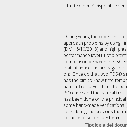
Il full-text non è disponibile per 
During years, the codes that reg
approach problems by using Fire
(DM 16/10/2018) and highlights t
performance level III of a pre
comparison between the ISO 845 
that influence the propagation or
on). Once do that, two FDS® si
has the aim to know time-tempe
natural fire curve. Then, the b
ISO curve and the natural fire 
has been done on the principal 
some hand-made verifications 
considering the previous therm
collapse of secondary beams, in
Tipologia del doc