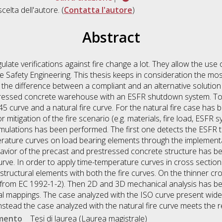
scelta dell'autore. (
Contatta l'autore
)
Abstract
ulate verifications against fire change a lot. They allow the us
 Safety Engineering. This thesis keeps in consideration the mos
he difference between a compliant and an alternative solution fo
stressed concrete warehouse with an ESFR shutdown system. To
curve and a natural fire curve. For the natural fire case has b
 mitigation of the fire scenario (e.g. materials, fire load, ESFR s
mulations has been performed. The first one detects the ESFR t
rature curves on load bearing elements through the implementa
ehavior of the precast and prestressed concrete structure has be
curve. In order to apply time-temperature curves in cross secti
structural elements with both the fire curves. On the thinner c
(from EC 1992-1-2). Then 2D and 3D mechanical analysis has 
al mappings. The case analyzed with the ISO curve present wid
stead the case analyzed with the natural fire curve meets the 
umento
Tesi di laurea (Laurea magistrale)