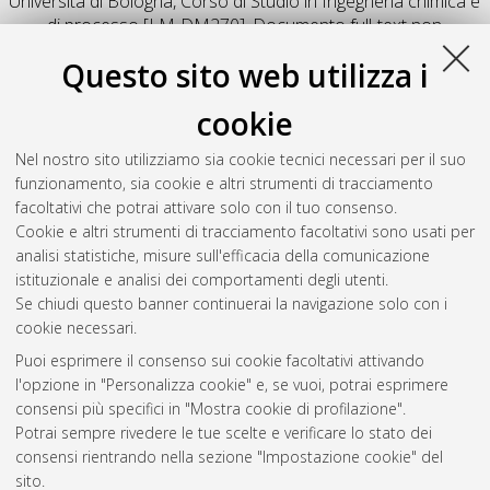
Università di Bologna, Corso di Studio in
Ingegneria chimica e
di processo [LM-DM270]
, Documento full-text non
disponibile
Questo sito web utilizza i
Salva citazione
Condividi
Il full-text non è disponibile per scelta dell'autore. (
Contatta
cookie
l'autore
)
Abstract
Nel nostro sito utilizziamo sia cookie tecnici necessari per il suo
funzionamento, sia cookie e altri strumenti di tracciamento
facoltativi che potrai attivare solo con il tuo consenso.
Altri metadati
Cookie e altri strumenti di tracciamento facoltativi sono usati per
analisi statistiche, misure sull'efficacia della comunicazione
Gestione del documento:
istituzionale e analisi dei comportamenti degli utenti.
Se chiudi questo banner continuerai la navigazione solo con i
cookie necessari.
Puoi esprimere il consenso sui cookie facoltativi attivando
Atom
l'opzione in "Personalizza cookie" e, se vuoi, potrai esprimere
Rss 1.0
consensi più specifici in "Mostra cookie di profilazione".
Potrai sempre rivedere le tue scelte e verificare lo stato dei
Rss 2.0
consensi rientrando nella sezione "Impostazione cookie" del
sito.