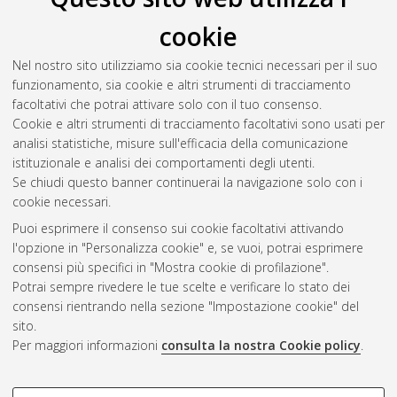
Il full-text non è disponibile per scelta dell'autore. (
Contatta
cookie
l'autore
)
Abstract
Nel nostro sito utilizziamo sia cookie tecnici necessari per il suo
funzionamento, sia cookie e altri strumenti di tracciamento
facoltativi che potrai attivare solo con il tuo consenso.
Altri metadati
Cookie e altri strumenti di tracciamento facoltativi sono usati per
analisi statistiche, misure sull'efficacia della comunicazione
Gestione del documento:
istituzionale e analisi dei comportamenti degli utenti.
Se chiudi questo banner continuerai la navigazione solo con i
cookie necessari.
Puoi esprimere il consenso sui cookie facoltativi attivando
Atom
l'opzione in "Personalizza cookie" e, se vuoi, potrai esprimere
Rss 1.0
consensi più specifici in "Mostra cookie di profilazione".
Potrai sempre rivedere le tue scelte e verificare lo stato dei
Rss 2.0
consensi rientrando nella sezione "Impostazione cookie" del
sito.
Per maggiori informazioni
consulta la nostra Cookie policy
.
AMS Laurea
Servizio implementato e gestito da
AlmaDL
Impostazioni Cookie
COOKIE DI PROFILAZIONE -