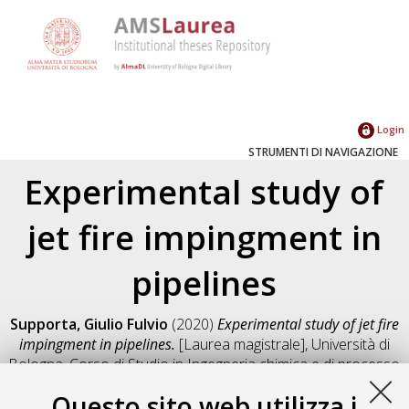
Login
STRUMENTI DI NAVIGAZIONE
Experimental study of
jet fire impingment in
pipelines
Supporta, Giulio Fulvio
(2020)
Experimental study of jet fire
impingment in pipelines.
[Laurea magistrale], Università di
Bologna, Corso di Studio in
Ingegneria chimica e di processo
[LM-DM270]
, Documento full-text non disponibile
Questo sito web utilizza i
Salva citazione
Condividi