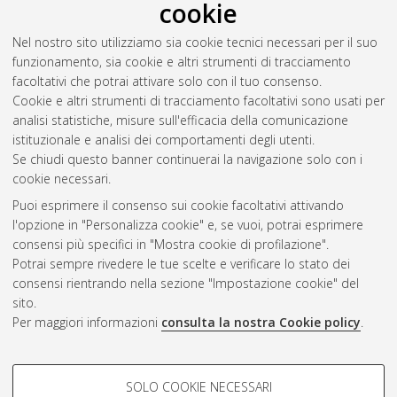
Download (13MB)
|
Contatta l'autore
cookie
Abstract
Nel nostro sito utilizziamo sia cookie tecnici necessari per il suo
funzionamento, sia cookie e altri strumenti di tracciamento
facoltativi che potrai attivare solo con il tuo consenso.
Altri metadati
Cookie e altri strumenti di tracciamento facoltativi sono usati per
analisi statistiche, misure sull'efficacia della comunicazione
Gestione del documento:
istituzionale e analisi dei comportamenti degli utenti.
Se chiudi questo banner continuerai la navigazione solo con i
cookie necessari.
Puoi esprimere il consenso sui cookie facoltativi attivando
Atom
l'opzione in "Personalizza cookie" e, se vuoi, potrai esprimere
Rss 1.0
consensi più specifici in "Mostra cookie di profilazione".
Potrai sempre rivedere le tue scelte e verificare lo stato dei
Rss 2.0
consensi rientrando nella sezione "Impostazione cookie" del
sito.
Per maggiori informazioni
consulta la nostra Cookie policy
.
AMS Laurea
Servizio implementato e gestito da
AlmaDL
Impostazioni Cookie
COOKIE DI PROFILAZIONE -
SOLO COOKIE NECESSARI
Informativa sulla privacy
FACOLTATIVI