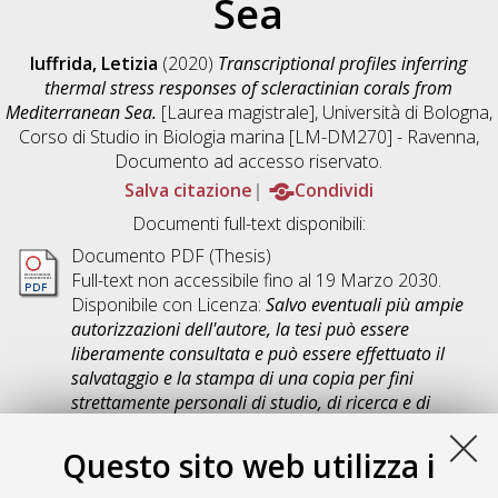
Sea
Iuffrida, Letizia
(2020)
Transcriptional profiles inferring
thermal stress responses of scleractinian corals from
Mediterranean Sea.
[Laurea magistrale], Università di Bologna,
Corso di Studio in
Biologia marina [LM-DM270] - Ravenna
,
Documento ad accesso riservato.
Salva citazione
Condividi
Documenti full-text disponibili:
Documento PDF (Thesis)
Full-text non accessibile fino al 19 Marzo 2030.
Disponibile con Licenza:
Salvo eventuali più ampie
autorizzazioni dell'autore, la tesi può essere
liberamente consultata e può essere effettuato il
salvataggio e la stampa di una copia per fini
strettamente personali di studio, di ricerca e di
insegnamento, con espresso divieto di qualunque
utilizzo direttamente o indirettamente commerciale.
Questo sito web utilizza i
Ogni altro diritto sul materiale è riservato