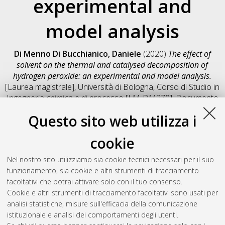
experimental and
model analysis
Di Menno Di Bucchianico, Daniele
(2020)
The effect of
solvent on the thermal and catalysed decomposition of
hydrogen peroxide: an experimental and model analysis.
[Laurea magistrale], Università di Bologna, Corso di Studio in
Ingegneria chimica e di processo [LM-DM270]
, Documento
full-text non disponibile
Questo sito web utilizza i
Salva citazione
Condividi
Il full-text non è disponibile per scelta dell'autore. (
Contatta
cookie
l'autore
)
Abstract
Nel nostro sito utilizziamo sia cookie tecnici necessari per il suo
funzionamento, sia cookie e altri strumenti di tracciamento
facoltativi che potrai attivare solo con il tuo consenso.
Altri metadati
Cookie e altri strumenti di tracciamento facoltativi sono usati per
analisi statistiche, misure sull'efficacia della comunicazione
Gestione del documento:
istituzionale e analisi dei comportamenti degli utenti.