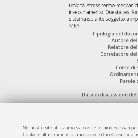
umidità, stress termo-meccanici 
invecchiamento. Questa tesi for
sistema isolante soggetto a impu
MEA.
Tipologia del doc
Autore dell
Relatore dell
Correlatore dell
Corso di 
Ordinament
Parole 
Data di discussione dell
Nel nostro sito utilizziamo sia cookie tecnici necessari per
Cookie e altri strumenti di tracciamento facoltativi sono us
AMS Laure
Atom