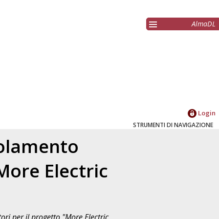
AlmaDL
Login
STRUMENTI DI NAVIGAZIONE
isolamento
"More Electric
tori per il progetto "More Electric