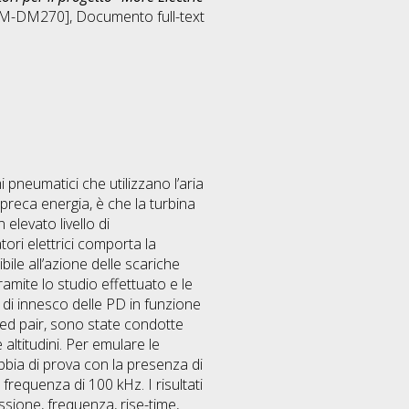
[LM-DM270]
, Documento full-text
i pneumatici che utilizzano l’aria
reca energia, è che la turbina
elevato livello di
ori elettrici comporta la
ile all’azione delle scariche
ramite lo studio effettuato e le
di innesco delle PD in funzione
ted pair, sono state condotte
ltitudini. Per emulare le
 gabbia di prova con la presenza di
 frequenza di 100 kHz. I risultati
ssione, frequenza, rise-time,