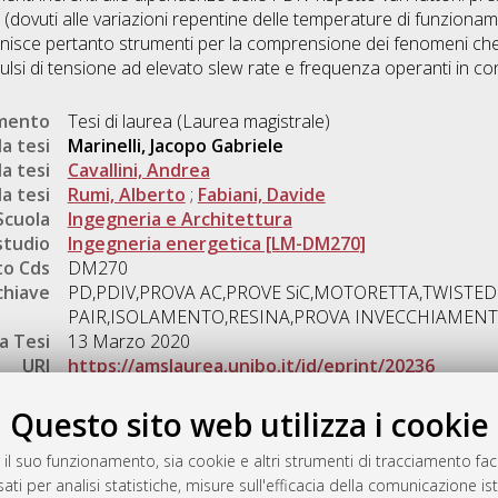
(dovuti alle variazioni repentine delle temperature di funzioname
nisce pertanto strumenti per la comprensione dei fenomeni che in
lsi di tensione ad elevato slew rate e frequenza operanti in con
umento
Tesi di laurea (Laurea magistrale)
a tesi
Marinelli, Jacopo Gabriele
a tesi
Cavallini, Andrea
a tesi
Rumi, Alberto
;
Fabiani, Davide
Scuola
Ingegneria e Architettura
studio
Ingegneria energetica [LM-DM270]
o Cds
DM270
chiave
PD,PDIV,PROVA AC,PROVE SiC,MOTORETTA,TWISTED
PAIR,ISOLAMENTO,RESINA,PROVA INVECCHIAMENT
a Tesi
13 Marzo 2020
URI
https://amslaurea.unibo.it/id/eprint/20236
Gestione del documento:
Questo sito web utilizza i cookie
 il suo funzionamento, sia cookie e altri strumenti di tracciamento faco
ati per analisi statistiche, misure sull'efficacia della comunicazione is
a