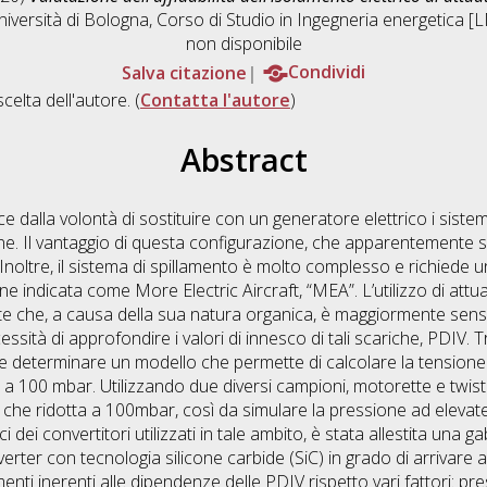
iversità di Bologna, Corso di Studio in
Ingegneria energetica 
non disponibile
Salva citazione
Condividi
scelta dell'autore. (
Contatta l'autore
)
Abstract
e dalla volontà di sostituire con un generatore elettrico i sistem
e. Il vantaggio di questa configurazione, che apparentemente sp
noltre, il sistema di spillamento è molto complesso e richiede un 
 indicata come More Electric Aircraft, “MEA”. L’utilizzo di attuat
te che, a causa della sua natura organica, è maggiormente sensib
essità di approfondire i valori di innesco di tali scariche, PDIV. T
e determinare un modello che permette di calcolare la tensione 
 a 100 mbar. Utilizzando due diversi campioni, motorette e twis
he ridotta a 100mbar, così da simulare la pressione ad elevate a
ci dei convertitori utilizzati in tale ambito, è stata allestita una
erter con tecnologia silicone carbide (SiC) in grado di arrivare a
ti inerenti alle dipendenze delle PDIV rispetto vari fattori: pre