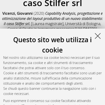
caso Stilfer srl
Vicenzi, Giovanni
(2020)
Capability Analysis, progettazione e
ottimizzazione del layout produttivo di un nuovo stabilimento:
il caso Stilfer srl.
[Laurea magistrale], Università di Bologna,
Corso di Studio in
Ingegneria meccanica [LM-DM270]
,
Documento full-text non disponibile
Questo sito web utilizza i
Salva citazione
Condividi
Il full-text non è disponibile per scelta dell'autore. (
Contatta
cookie
l'autore
)
Abstract
Nel nostro sito utilizziamo sia cookie tecnici necessari per il suo
funzionamento, sia cookie e altri strumenti di tracciamento
facoltativi che potrai attivare solo con il tuo consenso.
Altri metadati
Cookie e altri strumenti di tracciamento facoltativi sono usati per
analisi statistiche, misure sull'efficacia della comunicazione
Gestione del documento:
istituzionale e analisi dei comportamenti degli utenti.
Se chiudi questo banner continuerai la navigazione solo con i
cookie necessari.
Puoi esprimere il consenso sui cookie facoltativi attivando
Atom