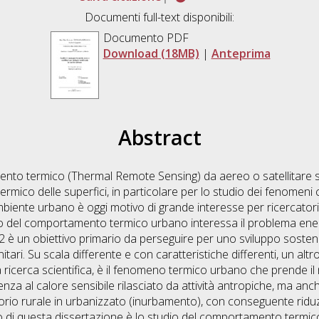
Documenti full-text disponibili:
Documento PDF
Download (18MB)
|
Anteprima
Abstract
amento termico (Thermal Remote Sensing) da aereo o satellitare s
rmico delle superfici, in particolare per lo studio dei fenomeni cl
iente urbano è oggi motivo di grande interesse per ricercatori, or
o del comportamento termico urbano interessa il problema energ
2 è un obiettivo primario da perseguire per uno sviluppo sosten
munitari. Su scala differente e con caratteristiche differenti, un a
 ricerca scientifica, è il fenomeno termico urbano che prende il 
nza al calore sensibile rilasciato da attività antropiche, ma an
torio rurale in urbanizzato (inurbamento), con conseguente rid
o di questa dissertazione è lo studio del comportamento termico 