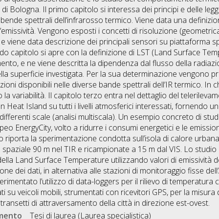
i Bologna. Il primo capitolo si interessa dei principi e delle leggi 
 bende spettrali dell’infrarosso termico. Viene data una definiz
ll’emissività. Vengono esposti i concetti di risoluzione (geometri
e viene data descrizione dei principali sensori su piattaforma spa
do capitolo si apre con la definizione di LST (Land Surface Te
ento, e ne viene descritta la dipendenza dal flusso della radiaz
ella superficie investigata. Per la sua determinazione vengono pr
oni disponibili nelle diverse bande spettrali dell’IR termico. In 
a variabilità. Il capitolo terzo entra nel dettaglio del telerilev
Heat Island su tutti i livelli atmosferici interessati, fornendo un
 differenti scale (analisi multiscala). Un esempio concreto di stu
peo EnergyCity, volto a ridurre i consumi energetici e le emissioni
o riporta la sperimentazione condotta sull’isola di calore urbana
paziale 90 m nel TIR e ricampionate a 15 m dal VIS. Lo studio del
della Land Surface Temperature utilizzando valori di emissività de
ione dei dati, in alternativa alle stazioni di monitoraggio fisse del
erimentato l’utilizzo di data-loggers per il rilievo di temperatura c
 su veicoli mobili, strumentati con ricevitori GPS, per la misura 
ansetti di attraversamento della città in direzione est-ovest.
umento
Tesi di laurea (Laurea specialistica)