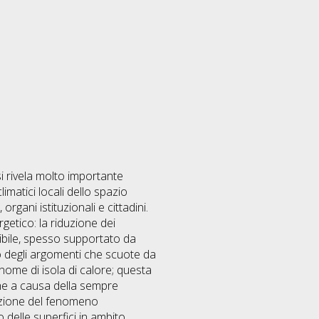
i rivela molto importante
imatici locali dello spazio
gani istituzionali e cittadini.
etico: la riduzione dei
ibile, spesso supportato da
ltro degli argomenti che scuote da
nome di isola di calore; questa
che a causa della sempre
uzione del fenomeno
delle superfici in ambito