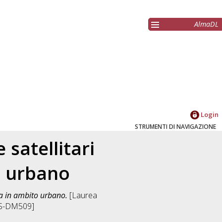
AlmaDL
Login
STRUMENTI DI NAVIGAZIONE
 satellitari
o urbano
la in ambito urbano.
[Laurea
[LS-DM509]