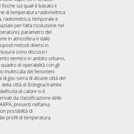
fisiche sui quali è basato il
ione di temperatura radiometrica
ca, radiometrica, temporale e
ziale per l’alta risoluzione nel
mperature), parametro del
ione in atmosfera e dalle
oposti metodi diversi in
chiusura sono discussi i
amento termico in ambito urbano,
 quadro di operabilità con gli
dio multiscala dei fenomeni
 di gas serra di alcune città del
 della città di Bologna tramite
l’isola di calore si è
rivati da classificazione delle
l’ARPA, presenti nell’area
on possibilità di
dei profili di temperatura