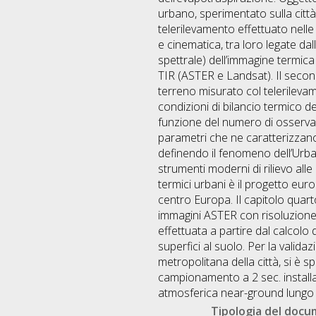
urbano, sperimentato sulla città d
telerilevamento effettuato nelle
e cinematica, tra loro legate da
spettrale) dell’immagine termica 
TIR (ASTER e Landsat). Il secon
terreno misurato col telerilevam
condizioni di bilancio termico d
funzione del numero di osservazi
parametri che ne caratterizzano l
definendo il fenomeno dell’Urban 
strumenti moderni di rilievo alle
termici urbani è il progetto euro
centro Europa. Il capitolo quart
immagini ASTER con risoluzione s
effettuata a partire dal calcolo 
superfici al suolo. Per la validaz
metropolitana della città, si è sp
campionamento a 2 sec. installati
atmosferica near-ground lungo tr
Tipologia del doc