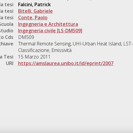
a tesi
Falcini, Patrick
a tesi
Bitelli, Gabriele
a tesi
Conte, Paolo
Scuola
Ingegneria e Architettura
studio
Ingegneria civile [LS-DM509]
o Cds
DM509
chiave
Thermal Remote Sensing, UHI-Urban Heat Island, LST
Classificazione, Emissività
a Tesi
15 Marzo 2011
URI
https://amslaurea.unibo.it/id/eprint/2007