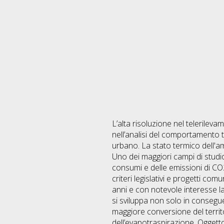
L’alta risoluzione nel telerilev
nell’analisi del comportamento te
urbano. La stato termico dell'amb
Uno dei maggiori campi di studi
consumi e delle emissioni di CO
criteri legislativi e progetti co
anni e con notevole interesse la
si sviluppa non solo in consegue
maggiore conversione del terri
dell’evapotraspirazione. Oggett