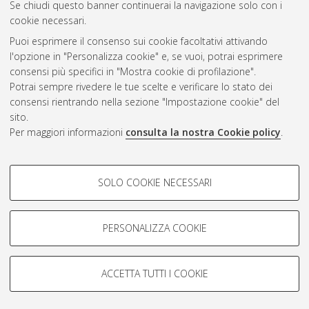
Se chiudi questo banner continuerai la navigazione solo con i
cookie necessari.
Puoi esprimere il consenso sui cookie facoltativi attivando
Atom
l'opzione in "Personalizza cookie" e, se vuoi, potrai esprimere
Rss 1.0
consensi più specifici in "Mostra cookie di profilazione".
Potrai sempre rivedere le tue scelte e verificare lo stato dei
Rss 2.0
consensi rientrando nella sezione "Impostazione cookie" del
sito.
Per maggiori informazioni
consulta la nostra Cookie policy
.
AMS Laurea
Servizio implementato e gestito da
AlmaDL
Impostazioni Cookie
COOKIE DI PROFILAZIONE -
SOLO COOKIE NECESSARI
Informativa sulla privacy
FACOLTATIVI
Condizioni d’uso del sito
Si tratta di cookie utilizzati per analizzare le caratteristiche della
navigazione degli utenti, creare profili in base al loro comportamento
PERSONALIZZA COOKIE
sul sito, per analisi di marketing.
Mostra cookie di profilazione
ACCETTA TUTTI I COOKIE
Google/Youtube Video
© ALMA MATER STUDIORUM - Università di Bologna, 2007-2026.
COOKIE TECNICI - NECESSARI
Facebook