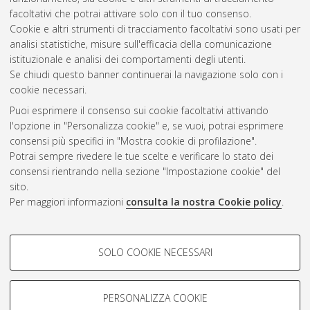
facoltativi che potrai attivare solo con il tuo consenso.
Cookie e altri strumenti di tracciamento facoltativi sono usati per
analisi statistiche, misure sull'efficacia della comunicazione
Gestione del documento:
istituzionale e analisi dei comportamenti degli utenti.
Se chiudi questo banner continuerai la navigazione solo con i
cookie necessari.
Puoi esprimere il consenso sui cookie facoltativi attivando
Atom
l'opzione in "Personalizza cookie" e, se vuoi, potrai esprimere
Rss 1.0
consensi più specifici in "Mostra cookie di profilazione".
Potrai sempre rivedere le tue scelte e verificare lo stato dei
Rss 2.0
consensi rientrando nella sezione "Impostazione cookie" del
sito.
Per maggiori informazioni
consulta la nostra Cookie policy
.
AMS Laurea
Servizio implementato e gestito da
AlmaDL
Impostazioni Cookie
COOKIE DI PROFILAZIONE -
SOLO COOKIE NECESSARI
Informativa sulla privacy
FACOLTATIVI
Condizioni d’uso del sito
Si tratta di cookie utilizzati per analizzare le caratteristiche della
navigazione degli utenti, creare profili in base al loro comportamento
PERSONALIZZA COOKIE
sul sito, per analisi di marketing.