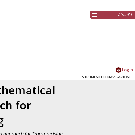
AlmaDL
Login
STRUMENTI DI NAVIGAZIONE
thematical
ch for
g
d approach for Transprecision