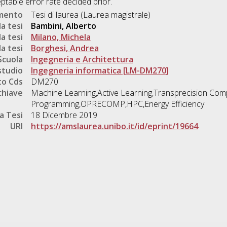
able error rate decided prior.
umento
Tesi di laurea (Laurea magistrale)
a tesi
Bambini, Alberto
a tesi
Milano, Michela
a tesi
Borghesi, Andrea
Scuola
Ingegneria e Architettura
studio
Ingegneria informatica [LM-DM270]
o Cds
DM270
chiave
Machine Learning,Active Learning,Transprecision Com
Programming,OPRECOMP,HPC,Energy Efficiency
a Tesi
18 Dicembre 2019
URI
https://amslaurea.unibo.it/id/eprint/19664