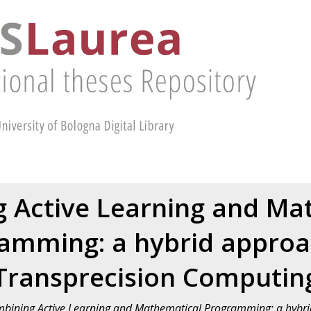
 Active Learning and Ma
amming: a hybrid approa
Transprecision Computin
bining Active Learning and Mathematical Programming: a hybri