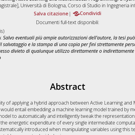
istrale], Università di Bologna, Corso di Studio in
Ingegneria i
Salva citazione
Condividi
Documenti full-text disponibili:
s)
a:
Salvo eventuali più ampie autorizzazioni dell'autore, la tesi p
il salvataggio e la stampa di una copia per fini strettamente person
sso divieto di qualunque utilizzo direttamente o indirettamente 
o
Abstract
ility of applying a hybrid approach between Active Learning an
 would entail embedding a machine learning model trained by m
del to automatically and intelligently tweak the representation 
r the energetic expenditure of every single intermediate computa
ystematically introduced when manipulating variables using this 