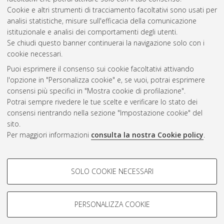
Cookie e altri strumenti di tracciamento facoltativi sono usati per
analisi statistiche, misure sull'efficacia della comunicazione
Gestione del documento:
istituzionale e analisi dei comportamenti degli utenti.
Se chiudi questo banner continuerai la navigazione solo con i
cookie necessari.
Puoi esprimere il consenso sui cookie facoltativi attivando
Atom
l'opzione in "Personalizza cookie" e, se vuoi, potrai esprimere
Rss 1.0
consensi più specifici in "Mostra cookie di profilazione".
Potrai sempre rivedere le tue scelte e verificare lo stato dei
Rss 2.0
consensi rientrando nella sezione "Impostazione cookie" del
sito.
Per maggiori informazioni
consulta la nostra Cookie policy
.
AMS Laurea
Servizio implementato e gestito da
AlmaDL
Impostazioni Cookie
COOKIE DI PROFILAZIONE -
SOLO COOKIE NECESSARI
Informativa sulla privacy
FACOLTATIVI
Condizioni d’uso del sito
Si tratta di cookie utilizzati per analizzare le caratteristiche della
navigazione degli utenti, creare profili in base al loro comportamento
PERSONALIZZA COOKIE
sul sito, per analisi di marketing.