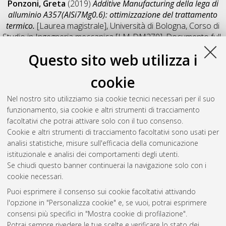
Ponzoni, Greta
(2019)
Additive Manufacturing della lega di
alluminio A357(AlSi7Mg0.6): ottimizzazione del trattamento
termico.
[Laurea magistrale], Università di Bologna, Corso di
Studio in
Ingegneria meccanica [LM-DM270]
, Documento full-
text non disponibile
Questo sito web utilizza i
Salva citazione
Condividi
Il full-text non è disponibile per scelta dell'autore. (
Contatta
cookie
l'autore
)
Abstract
Nel nostro sito utilizziamo sia cookie tecnici necessari per il suo
funzionamento, sia cookie e altri strumenti di tracciamento
facoltativi che potrai attivare solo con il tuo consenso.
Altri metadati
Cookie e altri strumenti di tracciamento facoltativi sono usati per
analisi statistiche, misure sull'efficacia della comunicazione
Gestione del documento:
istituzionale e analisi dei comportamenti degli utenti.
Se chiudi questo banner continuerai la navigazione solo con i
cookie necessari.
Puoi esprimere il consenso sui cookie facoltativi attivando
Atom
l'opzione in "Personalizza cookie" e, se vuoi, potrai esprimere
Rss 1.0
consensi più specifici in "Mostra cookie di profilazione".
Potrai sempre rivedere le tue scelte e verificare lo stato dei