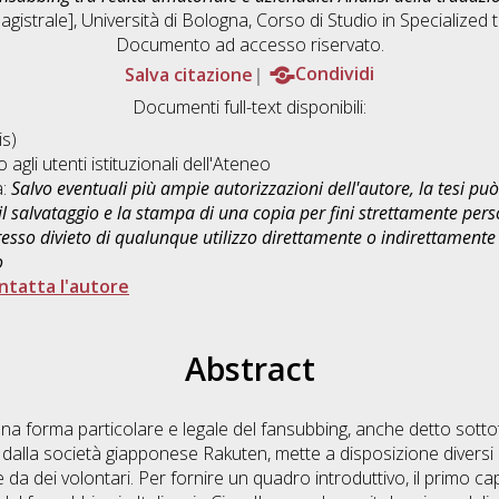
gistrale], Università di Bologna, Corso di Studio in
Specialized 
Documento ad accesso riservato.
Salva citazione
Condividi
Documenti full-text disponibili:
s)
o agli utenti istituzionali dell'Ateneo
a:
Salvo eventuali più ampie autorizzazioni dell'autore, la tesi p
il salvataggio e la stampa di una copia per fini strettamente person
sso divieto di qualunque utilizzo direttamente o indirettamente 
o
ntatta l'autore
Abstract
una forma particolare e legale del fansubbing, anche detto sotto
ato dalla società giapponese Rakuten, mette a disposizione diversi 
gue da dei volontari. Per fornire un quadro introduttivo, il primo c