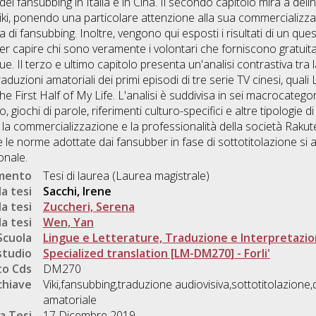
l fansubbing in Italia e in Cina. Il secondo capitolo mira a deline
Viki, ponendo una particolare attenzione alla sua commercializza
 di fansubbing. Inoltre, vengono qui esposti i risultati di un que
per capire chi sono veramente i volontari che forniscono gratuitam
ngue. Il terzo e ultimo capitolo presenta un'analisi contrastiva tr
aduzioni amatoriali dei primi episodi di tre serie TV cinesi, qua
e First Half of My Life. L'analisi è suddivisa in sei macrocategori
, giochi di parole, riferimenti culturo-specifici e altre tipologie di 
à, la commercializzazione e la professionalità della società Rakut
 le norme adottate dai fansubber in fase di sottotitolazione si a
onale.
umento
Tesi di laurea (Laurea magistrale)
a tesi
Sacchi, Irene
a tesi
Zuccheri, Serena
a tesi
Wen, Yan
Scuola
Lingue e Letterature, Traduzione e Interpretazi
studio
Specialized translation [LM-DM270] - Forli'
o Cds
DM270
chiave
Viki,fansubbing,traduzione audiovisiva,sottotitolazione
amatoriale
a Tesi
17 Dicembre 2019