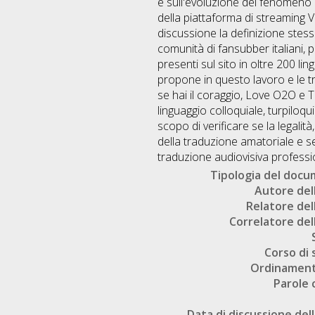
e sull'evoluzione del fenomeno de
della piattaforma di streaming 
discussione la definizione stessa
comunità di fansubber italiani, 
presenti sul sito in oltre 200 li
propone in questo lavoro e le tr
se hai il coraggio, Love O2O e Th
linguaggio colloquiale, turpiloquio
scopo di verificare se la legalit
della traduzione amatoriale e se
traduzione audiovisiva professi
Tipologia del doc
Autore dell
Relatore dell
Correlatore dell
Corso di 
Ordinament
Parole 
Data di discussione dell