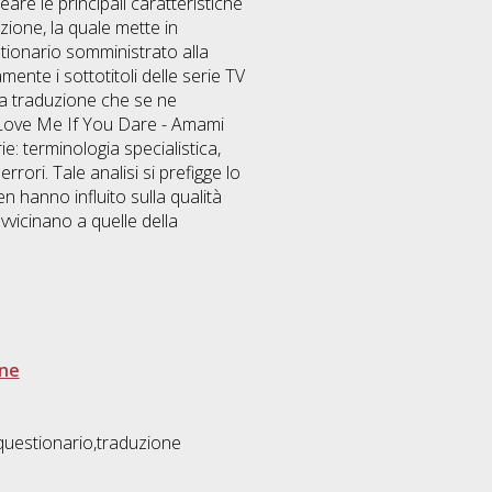
are le principali caratteristiche
zione, la quale mette in
stionario somministrato alla
ente i sottotitoli delle serie TV
a la traduzione che se ne
li Love Me If You Dare - Amami
e: terminologia specialistica,
errori. Tale analisi si prefigge lo
en hanno influito sulla qualità
vvicinano a quelle della
one
,questionario,traduzione