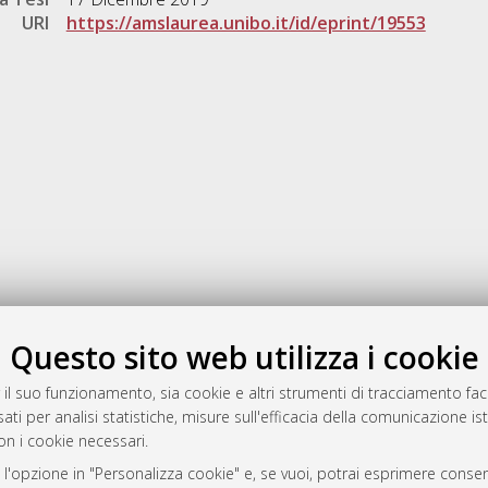
URI
https://amslaurea.unibo.it/id/eprint/19553
Gestione del documento:
Questo sito web utilizza i cookie
 il suo funzionamento, sia cookie e altri strumenti di tracciamento faco
ati per analisi statistiche, misure sull'efficacia della comunicazione is
a
on i cookie necessari.
mplementato e gestito da
AlmaDL
 l'opzione in "Personalizza cookie" e, se vuoi, potrai esprimere consens
ni Cookie