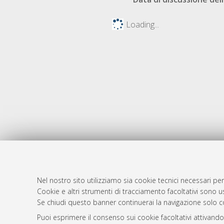
Loading...
Nel nostro sito utilizziamo sia cookie tecnici necessari per
Cookie e altri strumenti di tracciamento facoltativi sono us
AMS Laure
Atom
Se chiudi questo banner continuerai la navigazione solo c
Servizio i
Rss 1.0
Puoi esprimere il consenso sui cookie facoltativi attivando
Impostazio