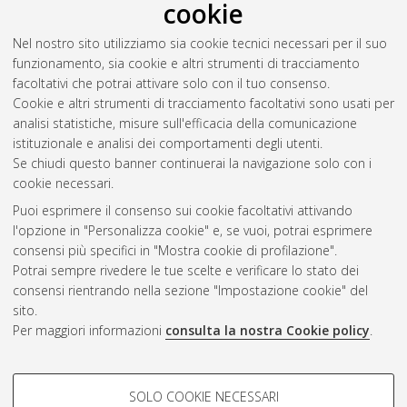
cookie
Nel nostro sito utilizziamo sia cookie tecnici necessari per il suo
funzionamento, sia cookie e altri strumenti di tracciamento
facoltativi che potrai attivare solo con il tuo consenso.
Cookie e altri strumenti di tracciamento facoltativi sono usati per
analisi statistiche, misure sull'efficacia della comunicazione
Gestione del documento:
istituzionale e analisi dei comportamenti degli utenti.
Se chiudi questo banner continuerai la navigazione solo con i
cookie necessari.
Puoi esprimere il consenso sui cookie facoltativi attivando
Atom
l'opzione in "Personalizza cookie" e, se vuoi, potrai esprimere
Rss 1.0
consensi più specifici in "Mostra cookie di profilazione".
Potrai sempre rivedere le tue scelte e verificare lo stato dei
Rss 2.0
consensi rientrando nella sezione "Impostazione cookie" del
sito.
Per maggiori informazioni
consulta la nostra Cookie policy
.
AMS Laurea
Servizio implementato e gestito da
AlmaDL
Impostazioni Cookie
COOKIE DI PROFILAZIONE -
SOLO COOKIE NECESSARI
Informativa sulla privacy
FACOLTATIVI