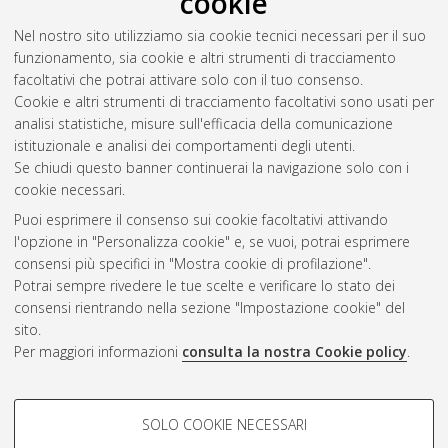
cookie
Nel nostro sito utilizziamo sia cookie tecnici necessari per il suo
funzionamento, sia cookie e altri strumenti di tracciamento
facoltativi che potrai attivare solo con il tuo consenso.
Cookie e altri strumenti di tracciamento facoltativi sono usati per
analisi statistiche, misure sull'efficacia della comunicazione
Gestione del documento:
istituzionale e analisi dei comportamenti degli utenti.
Se chiudi questo banner continuerai la navigazione solo con i
cookie necessari.
Puoi esprimere il consenso sui cookie facoltativi attivando
Atom
l'opzione in "Personalizza cookie" e, se vuoi, potrai esprimere
Rss 1.0
consensi più specifici in "Mostra cookie di profilazione".
Potrai sempre rivedere le tue scelte e verificare lo stato dei
Rss 2.0
consensi rientrando nella sezione "Impostazione cookie" del
sito.
Per maggiori informazioni
consulta la nostra Cookie policy
.
AMS Laurea
Servizio implementato e gestito da
AlmaDL
Impostazioni Cookie
COOKIE DI PROFILAZIONE -
SOLO COOKIE NECESSARI
Informativa sulla privacy
FACOLTATIVI