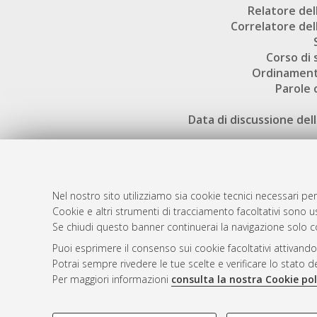
Relatore dell
Correlatore dell
Corso di 
Ordinament
Parole 
Data di discussione dell
Nel nostro sito utilizziamo sia cookie tecnici necessari per
Cookie e altri strumenti di tracciamento facoltativi sono us
AMS Laure
Atom
Se chiudi questo banner continuerai la navigazione solo c
Servizio i
Rss 1.0
Puoi esprimere il consenso sui cookie facoltativi attivando
Impostazio
Potrai sempre rivedere le tue scelte e verificare lo stato 
Rss 2.0
Informativa
Per maggiori informazioni
consulta la nostra Cookie pol
Condizioni 