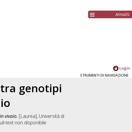
AlmaDL
Login
STRUMENTI DI NAVIGAZIONE
 tra genotipi
aio
in vivaio.
[Laurea], Università di
ll-text non disponibile