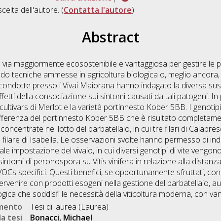
scelta dell'autore. (
Contatta l'autore
)
Abstract
via maggiormente ecosostenibile e vantaggiosa per gestire le pr
ando tecniche ammesse in agricoltura biologica o, meglio ancora
condotte presso i Vivai Maiorana hanno indagato la diversa suscett
 effetti della consociazione sui sintomi causati da tali patogeni. I
e cultivars di Merlot e la varietà portinnesto Kober 5BB. I genotipi d
 differenza del portinnesto Kober 5BB che è risultato completame
oncentrate nel lotto del barbatellaio, in cui tre filari di Calabrese
lare di Isabella. Le osservazioni svolte hanno permesso di indag
le impostazione del vivaio, in cui diversi genotipi di vite vengono
ntomi di peronospora su Vitis vinifera in relazione alla distanza d
Cs specifici. Questi benefici, se opportunamente sfruttati, con
tervenire con prodotti esogeni nella gestione del barbatellaio, a
ica che soddisfi le necessità della viticoltura moderna, con van
umento
Tesi di laurea (Laurea)
a tesi
Bonacci, Michael