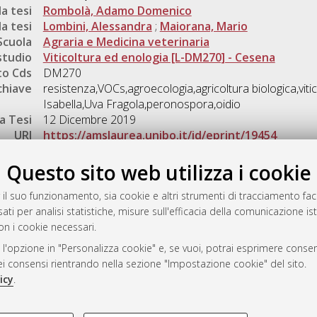
a tesi
Rombolà, Adamo Domenico
a tesi
Lombini, Alessandra
;
Maiorana, Mario
Scuola
Agraria e Medicina veterinaria
studio
Viticoltura ed enologia [L-DM270] - Cesena
o Cds
DM270
chiave
resistenza,VOCs,agroecologia,agricoltura biologica,vitico
Isabella,Uva Fragola,peronospora,oidio
a Tesi
12 Dicembre 2019
URI
https://amslaurea.unibo.it/id/eprint/19454
Gestione del documento:
Questo sito web utilizza i cookie
 il suo funzionamento, sia cookie e altri strumenti di tracciamento faco
ati per analisi statistiche, misure sull'efficacia della comunicazione is
a
on i cookie necessari.
mplementato e gestito da
AlmaDL
 l'opzione in "Personalizza cookie" e, se vuoi, potrai esprimere consens
ni Cookie
dei consensi rientrando nella sezione "Impostazione cookie" del sito.
 sulla privacy
icy
.
d’uso del sito